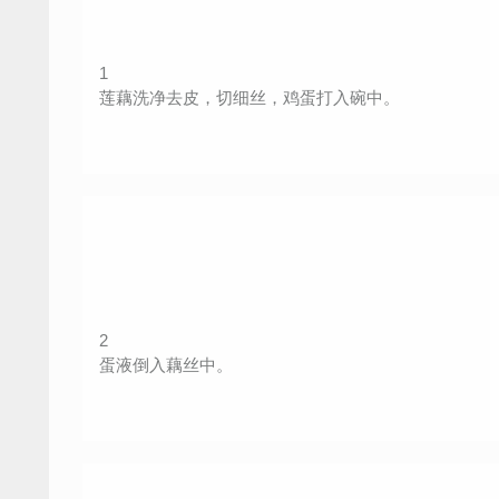
1
莲藕洗净去皮，切细丝，鸡蛋打入碗中。
2
蛋液倒入藕丝中。