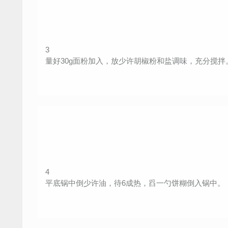
3
量好30g面粉加入，放少许胡椒粉和盐调味，充分搅拌
4
平底锅中倒少许油，待6成热，舀一勺饼糊倒入锅中。