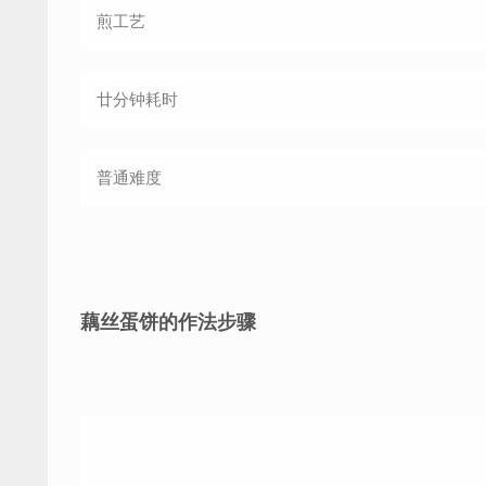
煎
工艺
廿分钟
耗时
普通
难度
藕丝蛋饼的作法步骤