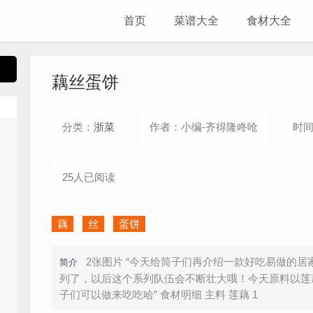
首页
菜谱大全
食材大全
藕丝蛋饼
分类：
浙菜
作者：小编-齐得隆咚呛
时间：
25人已阅读
藕
丝
蛋饼
2张图片 “今天给筒子们再介绍一款好吃易做的
简介
列了，以后这个系列队伍会不断壮大哦！今天原料以莲
子们可以做来吃吃哈” 食材明细 主料 莲藕 1