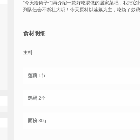
“
今天给筒子们再介绍一款好吃易做的居家菜吧，我把它
列队伍会不断壮大哦！今天原料以莲藕为主，吃烦了炒
食材明细
主料
莲藕
1节
鸡蛋
2个
面粉
30g