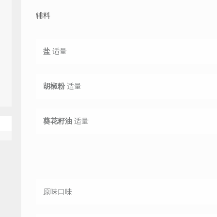
辅料
盐
适量
胡椒粉
适量
葵花籽油
适量
原味
口味