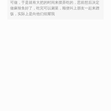
可做，于是就有大把的时间来摆弄吃的，思前想后决定
做麻辣鱼好了，吃完可以涮菜，顺便叫上朋友一起来蹭
饭，实际上是向他们炫耀我