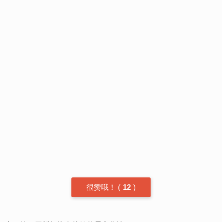
很赞哦！
(
12
)