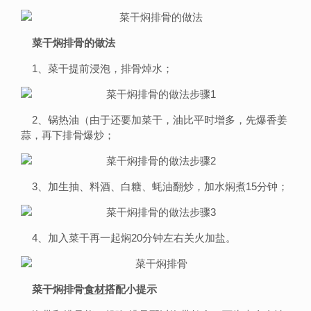
菜干焖排骨的做法
1、菜干提前浸泡，排骨焯水；
2、锅热油（由于还要加菜干，油比平时增多，先爆香姜
蒜，再下排骨爆炒；
3、加生抽、料酒、白糖、蚝油翻炒，加水焖煮15分钟；
4、加入菜干再一起焖20分钟左右关火加盐。
菜干焖排骨
食材
搭配小提示