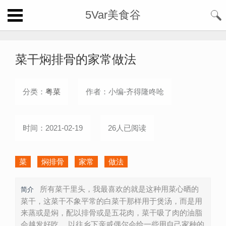
5Var美食谷
菜干焖排骨的家常做法
分类：
粤菜
作者：小编-齐得隆咚呛
时间：2021-02-19
26人已阅读
菜
焖排骨
家常
做法
所有菜干里头，我最喜欢的就是这种用菜心晒的
简介
菜干，这菜干不象平常的白菜干那样用于煲汤，而是用
来蒸或是焖，配以排骨或是五花肉，菜干吸了肉的油脂
会越发好吃。 以往乡下亲戚偶尔会给一些用自己家种的