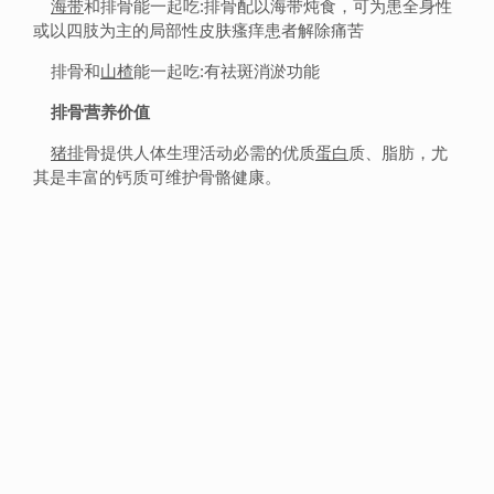
海带
和排骨能一起吃:排骨配以海带炖食，可为患全身性
或以四肢为主的局部性皮肤瘙痒患者解除痛苦
排骨和
山楂
能一起吃:有祛斑消淤功能
排骨营养价值
猪排
骨提供人体生理活动必需的优质
蛋白
质、脂肪，尤
其是丰富的钙质可维护骨骼健康。