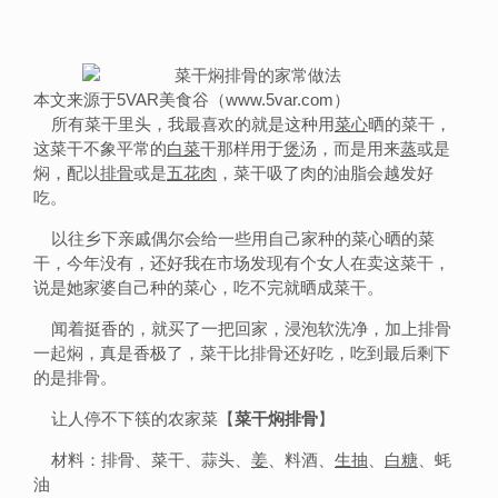
本文来源于5VAR美食谷（www.5var.com）
所有菜干里头，我最喜欢的就是这种用
菜心
晒的菜干，
这菜干不象平常的
白菜
干那样用于
煲
汤，而是用来
蒸
或是
焖，配以
排骨
或是
五花肉
，菜干吸了肉的油脂会越发好
吃。
以往乡下亲戚偶尔会给一些用自己家种的菜心晒的菜
干，今年没有，还好我在市场发现有个女人在卖这菜干，
说是她家婆自己种的菜心，吃不完就晒成菜干。
闻着挺香的，就买了一把回家，浸泡软洗净，加上排骨
一起焖，真是香极了，菜干比排骨还好吃，吃到最后剩下
的是排骨。
让人停不下筷的农家菜【
菜干焖排骨
】
材料：排骨、菜干、蒜头、
姜
、料酒、
生抽
、
白糖
、蚝
油