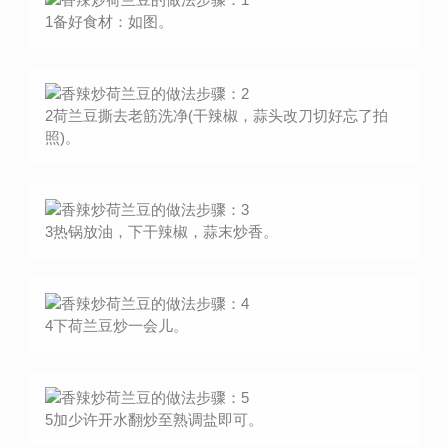
1备好食材：如图。
2荷兰豆撕去老筋洗净(干辣椒，蒜头改刀切好忘了拍
照)。
3热锅放油，下干辣椒，蒜末炒香。
4下荷兰豆炒一会儿。
5加少许开水翻炒至熟调盐即可。