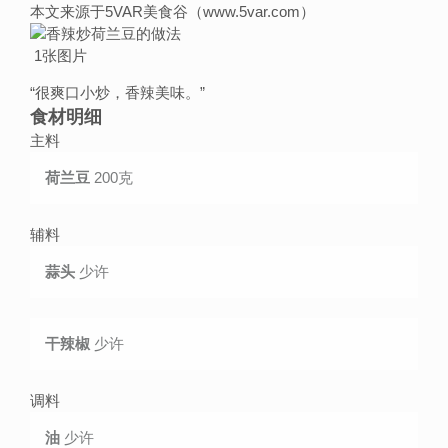
本文来源于5VAR美食谷（www.5var.com）
1张图片
“
很爽口小炒，香辣美味。
”
食材明细
主料
荷兰豆
200克
辅料
蒜头
少许
干辣椒
少许
调料
油
少许