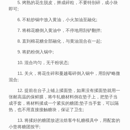
5. 烤熟的花生脱皮，擀成碎粒，不要特别碎，成小块
即可;
6. 不粘炒锅中放入黄油，小火加油至融化;
7. 将棉花糖倒入黄油中，不停地用刮铲翻拌;
8. 直到棉花糖全部融化，与黄油混合在一起;
9. 将奶粉倒入锅中;
10. 混合均匀，无干粉状态;
11. 关火，将花生碎和蔓越莓碎倒入锅中，用刮铲略微
混合;
12. 提前在台子上铺上揉面垫，如果没有揉面垫就用一
张耐高温的保鲜膜，将牛轧糖材料倒在垫子上，把垫子当
成手套，将材料揉成一个紧实的糖团;垫子当手套，可以隔
热，也不用直接接触糖块，保证了卫生;
13. 将揉好的糖团放进法焙客牛轧糖模具中，用配套的
小垫将糖团按平;