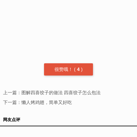
很赞哦！
(
4
)
上一篇：
图解四喜饺子的做法 四喜饺子怎么包法
下一篇：
懒人烤鸡翅，简单又好吃
网友点评