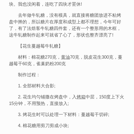
块。我也没闲着，连吃了四块才罢休!
去年做牛轧糖，没有模具，就直接将糖团放进不粘烤
盘中擀的，所以糖片在厚度和成型上都不理想，今年可好
了，有了法焙客牛轧糖四件套，还有一个整形用的木框，
这牛轧糖制作起来可就省了心了，形状也整齐漂亮了!
【花生蔓越莓牛轧糖】
材料：棉花糖270克，
黄油
70克，脱皮花生300克，蔓
越莓干60克，雀巢奶粉200克
制作过程：
1. 全部材料大合影;
2. 花生均匀铺撒在烤盘中，入
烤箱
中层，150度上下火
15分钟，不用预热，直接放入;
3. 烤花生时可以处理一下材料：蔓越莓干切碎;
4. 棉花糖用剪刀剪成小块;