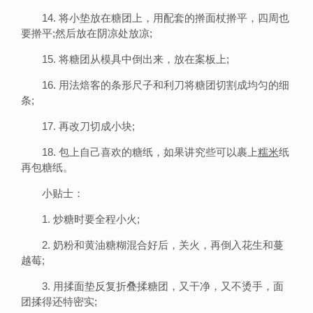
14. 将小垫放在糖团上，用配套的擀面杖擀平，四周也
要擀平;然后放在阴凉处放凉;
15. 将糖团从模具中倒出来，放在案板上;
16. 用法焙客的条形尺子和利刀将糖团切割成均匀的细
条;
17. 再改刀切成小块;
18. 包上自己喜欢的糖纸，如果讲究些可以裹上
糯米
纸
再包糖纸。
小贴士：
1. 炒糖时要全程小火;
2. 奶粉和黄油糖糊混合好后，关火，再倒入花生和蔓
越莓;
3. 用揉面垫反复折叠揉糖团，又干净，又不烫手，面
团揉得还特密实;