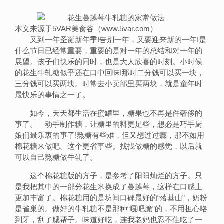
本文来源于5VAR美食谷（www.5var.com）
又到一年圣诞新年季!告别一年，又要迎来新的一年!是
什么节日已经常重要，重要的是对一年的总结和对一年的
展望。孩子们快乐的同时，也是大人欣喜的时刻。小时候
的
花生
牛轧糖似乎还在口中回味!那时二分钱可以买一块，
三分钱可以买两块。时常去小卖部里买两块，就是童年时
最快乐的事情之一了。
如今，天天都生活在蜜罐里，糖果也不再是件奢侈的
事了。 动手制作糖，让糖里的料更足些，想必是巧手厨
娘们最乐衷的事了!熬糖有些难，但又想过过瘾，那不如用
棉花糖来做吧。这个更省事些。找找做糖的感觉，以后就
可以自己熬糖做牛轧了。
这个棉花糖版的方子，是参考了阳阳灿烂的方子。只
是我把其中的一部分花生米换成了
蔓越莓
，这样在口感上
更加丰富了。棉花糖用的是坊间口碑最好的“落基山”，
奶粉
是雀巢的。做好的牛轧糖不是那种“嘎吧脆”的，不用担心咯
到牙，刮了腮帮子。味道好吃，连我老妈也忍不住吃了一