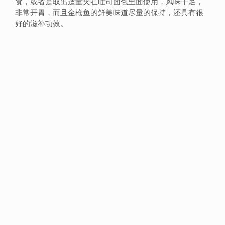
食，或者是取出适量夹在
吐司
面包
里面使用，风味十足，
非常开胃，而且金枪鱼的鲜美味道尽量的保持，还具有很
好的滋补功效。