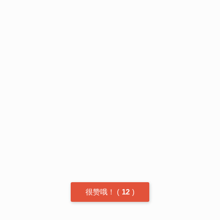
很赞哦！
(
12
)