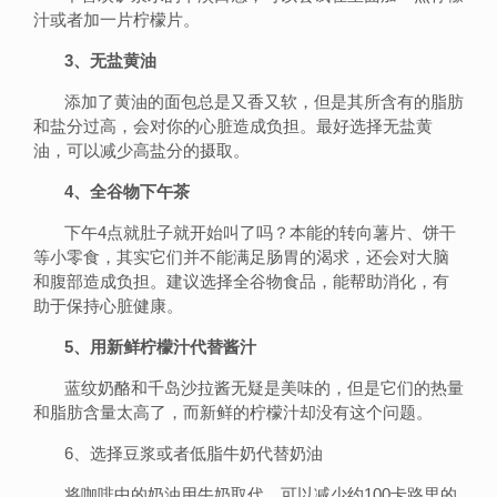
汁或者加一片柠檬片。
3、无盐黄油
添加了黄油的面包总是又香又软，但是其所含有的脂肪
和盐分过高，会对你的心脏造成负担。最好选择无盐黄
油，可以减少高盐分的摄取。
4、全谷物下午茶
下午4点就肚子就开始叫了吗？本能的转向薯片、饼干
等小零食，其实它们并不能满足肠胃的渴求，还会对大脑
和腹部造成负担。建议选择全谷物食品，能帮助消化，有
助于保持心脏健康。
5、用新鲜柠檬汁代替酱汁
蓝纹奶酪和千岛沙拉酱无疑是美味的，但是它们的热量
和脂肪含量太高了，而新鲜的柠檬汁却没有这个问题。
6、选择豆浆或者低脂牛奶代替奶油
将咖啡中的奶油用牛奶取代，可以减少约100卡路里的