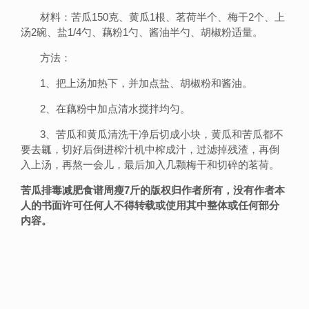
材料：苦瓜150克、黄瓜1根、茗荷半个、梅干2个、上
汤2碗、盐1/4勺、藕粉1勺、酱油半勺、胡椒粉适量。
方法：
1、把上汤加热下，并加点盐、胡椒粉和酱油。
2、在藕粉中加点清水搅拌均匀。
3、苦瓜和黄瓜清洗干净后切成小块，黄瓜和苦瓜都不
要去瓤，切好后倒进榨汁机中榨成汁，过滤掉残渣，再倒
入上汤，再熬一会儿，最后加入几颗梅干和切碎的茗荷。
苦瓜排毒减肥食谱周瘦7斤的版权归作者所有，没有作者本
人的书面许可任何人不得转载或使用其中整体或任何部分
内容。