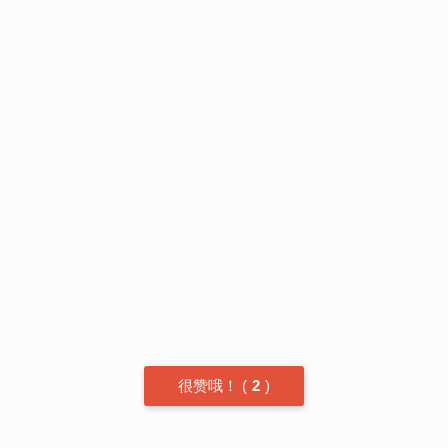
很赞哦！
(
2
)