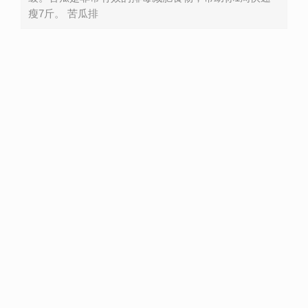
瘦7斤。 苦瓜排