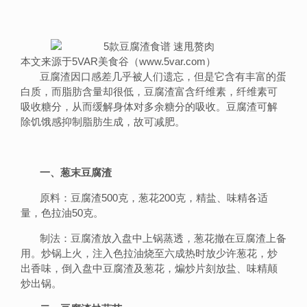
本文来源于5VAR美食谷（www.5var.com）
豆腐渣因口感差几乎被人们遗忘，但是它含有丰富的蛋
白质，而脂肪含量却很低，豆腐渣富含纤维素，纤维素可
吸收糖分，从而缓解身体对多余糖分的吸收。豆腐渣可解
除饥饿感抑制脂肪生成，故可减肥。
一、葱末豆腐渣
原料：豆腐渣500克，葱花200克，精盐、味精各适
量，色拉油50克。
制法：豆腐渣放入盘中上锅蒸透，葱花撤在豆腐渣上备
用。炒锅上火，注入色拉油烧至六成热时放少许葱花，炒
出香味，倒入盘中豆腐渣及葱花，煸炒片刻放盐、味精颠
炒出锅。