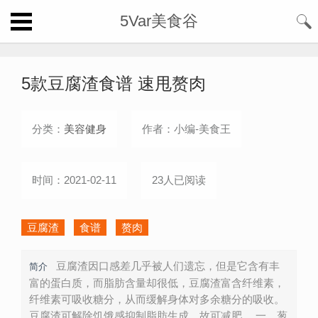
5Var美食谷
5款豆腐渣食谱 速甩赘肉
分类：
美容健身
作者：小编-美食王
时间：2021-02-11
23人已阅读
豆腐渣
食谱
赘肉
豆腐渣因口感差几乎被人们遗忘，但是它含有丰
简介
富的蛋白质，而脂肪含量却很低，豆腐渣富含纤维素，
纤维素可吸收糖分，从而缓解身体对多余糖分的吸收。
豆腐渣可解除饥饿感抑制脂肪生成，故可减肥。 一、葱