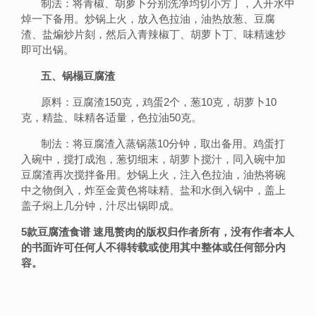
制法：将青椒、胡萝卜分别洗净均切小方丁，入开水中
焯一下备用。炒锅上火，放入色拉油，油热放葱、豆腐
渣、盐煸炒片刻，然后入青辣椒丁、胡萝卜丁、味精速炒
即可出锅。
五、锅榻豆腐渣
原料：豆腐渣150克，鸡蛋2个，葱10克，胡萝卜10
克，精盐、味精各适量，色拉油50克。
制法：将豆腐渣入蒸锅蒸10分钟，取出备用。鸡蛋打
入碗中，搅打成泡，葱切细末，胡萝卜搅汁，同入碗中加
豆腐渣再次搅拌备用。炒锅上火，注入色拉油，油热将碗
中之物倒入，炸至金黄色将味精、盐和水倒入锅中，盖上
盖子焖上几分钟，汁尽出锅即成。
5款豆腐渣食谱 速甩赘肉的版权归作者所有，没有作者本人
的书面许可任何人不得转载或使用其中整体或任何部分内
容。