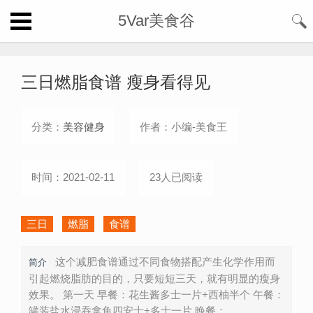
5Var美食谷
三日燃脂食谱 瘦身看得见
分类：
美容健身
作者：小编-美食王
时间：2021-02-11
23人已阅读
三日
燃脂
食谱
这个减肥食谱通过不同食物搭配产生化学作用而
简介
引起燃烧脂肪的目的，只要短短三天，就有明显的瘦身
效果。 第一天 早餐：花生酱多士一片+西柚半个 午餐：
罐装盐水浸吞拿鱼四安士+多士一片 晚餐：