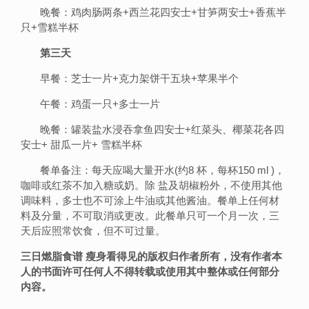
晚餐：鸡肉肠两条+西兰花四安士+甘笋两安士+香蕉半
只+雪糕半杯
第三天
早餐：芝士一片+克力架饼干五块+苹果半个
午餐：鸡蛋一只+多士一片
晚餐：罐装盐水浸吞拿鱼四安士+红菜头、椰菜花各四
安士+ 甜瓜一片+ 雪糕半杯
餐单备注：每天应喝大量开水(约8 杯，每杯150 ml )，
咖啡或红茶不加入糖或奶。除 盐及胡椒粉外，不使用其他
调味料，多士也不可涂上牛油或其他酱油。餐单上任何材
料及分量，不可取消或更改。此餐单只可一个月一次，三
天后应照常饮食，但不可过量。
三日燃脂食谱 瘦身看得见的版权归作者所有，没有作者本
人的书面许可任何人不得转载或使用其中整体或任何部分
内容。