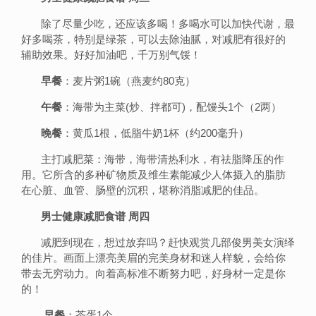
除了尽量少吃，还应该多喝！多喝水可以加快代谢，最
好多喝茶，特别是绿茶，可以去除油腻，对减肥有很好的
辅助效果。好好加油吧，千万别气馁！
早餐
：麦片粥1碗（燕麦约80克）
午餐
：海带为主菜(炒、拌都可)，配馒头1个（2两）
晚餐
：黄瓜1根，低脂牛奶1杯（约200毫升）
主打减肥菜：海带，海带清热利水，有祛脂降压的作
用。它所含的多种矿物质及维生素能减少人体摄入的脂肪
在心脏、血管、肠壁的沉积，堪称消脂减肥的佳品。
男士健康减肥食谱 周四
减肥到现在，想过放弃吗？赶快观赏几部俊男美女演绎
的佳片。画面上漂亮美眉的完美身材和迷人样貌，会给你
带去无穷动力。向着高标准不断努力吧，好身材一定是你
的！
早餐
：茶蛋1个