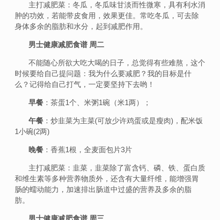
主打减肥菜：冬瓜，冬瓜味甘淡而性微寒，具有利水消
肿的功效，若能带皮食用，效果更佳。常吃冬瓜，可去除
身体多余的脂肪和水分，起到减肥作用。
男士健康减肥食谱 周二
不能随心所欲大吃大喝的日子，总觉得有些难熬，这个
时候要给自己提问题：我为什么要减肥？我的目标是什
么？记得给自己打气，一定要坚持下去哟！
早餐
：茶蛋1个、米粥1碗（米1两）；
午餐
：炒韭菜为主菜(可放少许鸡蛋或是瘦肉)，配米饭
1小碗(2两)
晚餐
：香蕉1根，全麦面包片3片
主打减肥菜：韭菜，韭菜除了富含钙、磷、铁、蛋白质
和维生素等多种营养物质外，还含有大量纤维，能增强胃
肠的蠕动能力，加速排出肠道中过盛的营养及多余的脂
肪。
男士健康减肥食谱 周三