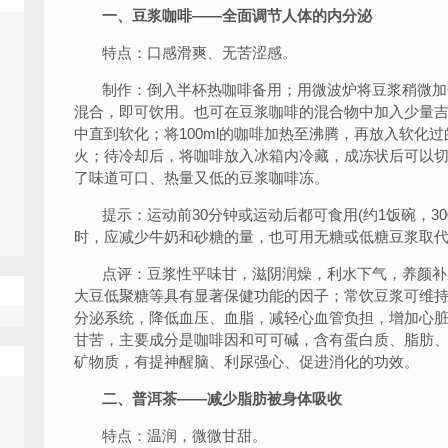
一、豆浆咖啡——全面调节人体的内分泌
特点：口感滑爽、无苦涩感。
制作：倒入半杯热咖啡备用；用微波炉将豆浆稍微加
混合，即可饮用。也可在豆浆咖啡的混合物中加入少量吉
中直到软化；将100ml的咖啡加热至沸腾，再放入软化
火；待冷却后，将咖啡放入冰箱内冷藏，成冻状后可以
了味道可口、热量又低的豆浆咖啡冻。
提示：运动前30分钟或运动后都可食用(约1饭碗，30
时，应减少牛奶和砂糖的量，也可用无糖或低糖豆浆取
点评：豆浆性平味甘，滋阴润燥，利水下气，养颜补
大豆低聚糖等具有显著保健功能的因子；常饮豆浆可维
分泌系统，降低血压、血脂，减轻心血管负担，增加心
甘苦，主要成分是咖啡因和可可碱，含有蛋白质、脂肪
矿物质，有提神醒脑、利尿强心、促进消化的功效。
二、普洱茶——减少脂肪被身体吸收
特点：温润，微微甘甜。