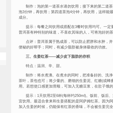
制作：泡的第一道茶水请勿饮用；接下来的第二道茶要
泡3分钟，再饮用；第四道茶泡4分钟，再饮用，这样能
成分。
提示：每餐之间饮用或搭配在3餐时饮用均可。一定要
普洱茶有种特别的味道，不喜欢其味的人，可将泡好的
点评：普洱茶属于熟成茶，可以防止肥胖和水肿，并
便秘的好帮手；同时，有减少脂肪被身体吸收的功效。
三、生姜红茶——减少皮下脂肪的存积
特点：温润、辛、甜。
制作：将水煮沸。在煮水的同时，把准备好的、洗净
茶叶，茶包也可；将少量的、磨细的生姜泥、红糖(或蜂
用。若想使口感更加滑顺，可加入无糖豆浆，在肚子饿
提示：1天饮用2至6杯(每杯约250ml)。饭前、饭
宜饮用。最适合拿来和生姜搭配的是阿萨姆红茶。因为
加入生姜的时候，仍能保有红茶的香味，不会被生姜完