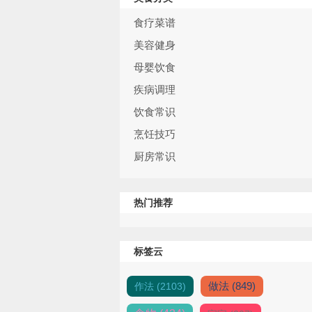
食疗菜谱
美容健身
母婴饮食
疾病调理
饮食常识
烹饪技巧
厨房常识
热门推荐
标签云
做法 (849)
作法 (2103)