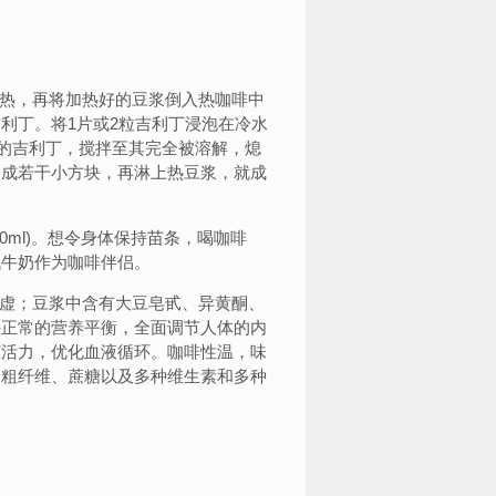
热，再将加热好的豆浆倒入热咖啡中
利丁。将1片或2粒吉利丁浸泡在冷水
过的吉利丁，搅拌至其完全被溶解，熄
切成若干小方块，再淋上热豆浆，就成
0ml)。想令身体保持苗条，喝咖啡
代牛奶作为咖啡伴侣。
虚；豆浆中含有大豆皂甙、异黄酮、
持正常的营养平衡，全面调节人体的内
脏活力，优化血液循环。咖啡性温，味
、粗纤维、蔗糖以及多种维生素和多种