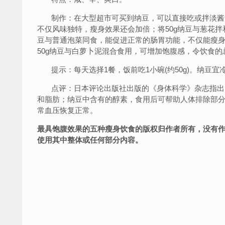
制作：在大型超市可买到纳豆，可以直接吃或拌淡酱油
不仅风味独特，瘦身效果还会加倍；将50g纳豆与葱花拌
豆与普通泡菜同食，能促进正常的肠胃功能，不仅能瘦
50g纳豆与白萝卜泥混合食用，可增加饱腹感，令饮食
提示：每天选择1餐，饭前吃1小碗(约50g)。纳豆宜
点评：日本评论出版社出版的《身体科学》杂志指出
和脂肪；纳豆中含有的醇素，食用后可帮助人体排除部
常血压恢复正常。
最具饱腹效果的五种瘦身饮食的版权归作者所有，没有
使用其中整体或任何部分内容。