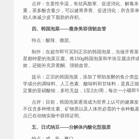
点评：生姜性辛温，有祛风散寒、促进消化、解毒杀
重，茶多酚含量少，可以健胃养胃、促进消化；所含茶
助人体减少皮下脂肪的存积。
四、韩国泡菜——瘦身美容强韧血管
特点：酸辣、微甜。
制作：在超市即可买到正宗的韩国泡菜，当做开胃菜
星都钟爱的泡菜豆腐。将150g韩国泡菜和半块豆腐凉拌
效，还能补充异黄酮、强韧血管。
提示：正宗的韩国泡菜，添加了帮助发酵的鱼介类盐辛
学成分的调味料、人工色素、酸味料和甘味料，是真正
定量的亚硝酸铵，多吃无益，1至2次/周，每次一小碟即
点评：目前，韩国泡菜逐渐成为世界上认可的健康发
不仅含多种维生素、矿物质以及人体所必需的十余种氨
点已在动物实验中获得证明。
五、日式纳豆——分解体内酸化型脂质
特点：咸、辛、爽口。