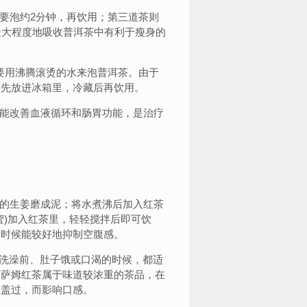
泡约2分钟，再饮用；第三道茶则
最大程度地吸收普洱茶中有利于瘦身的
用沸腾滚烫的水来泡普洱茶。由于
茶先放进冰箱里，冷藏后再饮用。
能改善血液循环和肠胃功能，是治疗
的生姜磨成泥；将水煮沸后加入红茶
蜜)加入红茶里，轻轻搅拌后即可饮
的时候能较好地抑制空腹感。
后、洗澡前、肚子饿或口渴的时候，都适
阿萨姆红茶属于味道较浓重的茶品，在
全盖过，而影响口感。