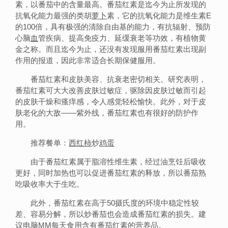
素，以番茄中的含量最高。番茄红素是迄今为止所发现的
抗氧化能力最强的类胡
萝卜
素，它的抗氧化能力是维生素E
的100倍，具有极强的清除自由基的能力，有抗辐射、预防
心脑
血
管疾病、提高免疫力、延缓衰老等功效，有植物黄
金之称。而且迄今为止，还没有发现服用番茄红素出现副
作用的报道，因此非常适合长期保健服用。
番茄红素和皮肤美容、抗衰老密切相关。研究表明，
番茄红素可大大改善皮肤过敏症，驱除因皮肤过敏而引起
的皮肤干燥和瘙痒感，令人感觉轻松愉快。此外，对于皮
肤老化的大敌——紫外线，番茄红素也有很好的防护作
用。
推荐餐单：
西红柿
炒
鸡蛋
由于番茄红素属于脂溶性维生素，经过油烹饪后吸收
更好，同时加热也可以促进番茄红素的释放，所以番茄熟
吃吸收率大于生吃。
此外，番茄红素在高于50摄氏度的环境中稳定性较
差、容易分解，所以炒番茄也会造成番茄红素的损失。建
议电脑MM每天食用含有番茄红素的营养品。