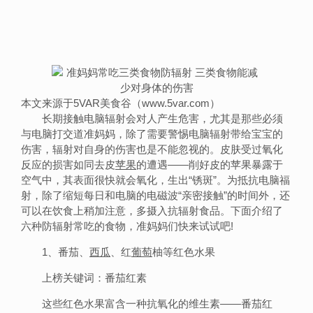
本文来源于5VAR美食谷（www.5var.com）
长期接触电脑辐射会对人产生危害，尤其是那些必须
与电脑打交道准妈妈，除了需要警惕电脑辐射带给宝宝的
伤害，辐射对自身的伤害也是不能忽视的。皮肤受过氧化
反应的损害如同去皮
苹果
的遭遇——削好皮的苹果暴露于
空气中，其表面很快就会氧化，生出“锈斑”。为抵抗电脑福
射，除了缩短每日和电脑的电磁波“亲密接触”的时间外，还
可以在饮食上稍加注意，多摄入抗辐射食品。下面介绍了
六种防辐射常吃的食物，准妈妈们快来试试吧!
1、番茄、
西瓜
、红
葡萄
柚等红色水果
上榜关键词：番茄红素
这些红色水果富含一种抗氧化的维生素——番茄红