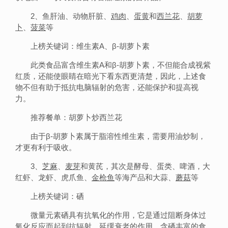
2、鱼肝油、动物肝脏、
鸡肉
、
蛋黄
和
西兰花
、
胡萝
卜
、
菠菜
等
上榜关键词：维生素A、β-胡萝卜素
此类食品富含维生素A和β-胡萝卜素，不但能合成视紫
红质，还能使眼睛在暗光下看东西更清楚，因此，上述食
物不但有助于抵抗电脑辐射的危害，还能保护和提高视
力。
推荐餐单：胡萝卜炒西兰花
由于β-胡萝卜素属于脂溶性维生素，需要用油炒制，
才更有利于吸收。
3、
芝麻
、
麦芽
和黄芪，其次是酵母、蛋类、啤酒，大
红虾、龙虾、虎爪鱼、
金枪鱼
等海产品和大蒜、
蘑菇
等
上榜关键词：硒
微量元素硒具有抗氧化的作用，它是通过阻断身体过
氧化反应而起到抗辐射、延缓衰老的作用。含硒丰富的食