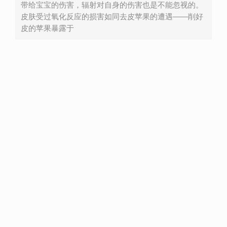
带给宝宝的伤害，辐射对自身的伤害也是不能忽视的。
皮肤受过氧化反应的损害如同去皮苹果的遭遇——削好
皮的苹果暴露于