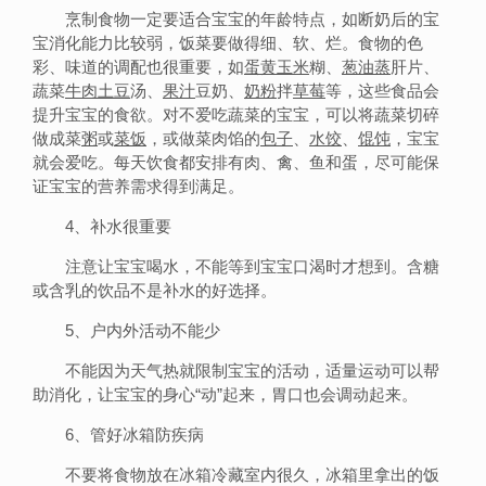
烹制食物一定要适合宝宝的年龄特点，如断奶后的宝
宝消化能力比较弱，饭菜要做得细、软、烂。食物的色
彩、味道的调配也很重要，如
蛋黄
玉米
糊、
葱油
蒸
肝片、
蔬菜
牛肉
土豆
汤、
果汁
豆奶、
奶粉
拌
草莓
等，这些食品会
提升宝宝的食欲。对不爱吃蔬菜的宝宝，可以将蔬菜切碎
做成菜
粥
或
菜饭
，或做菜肉馅的
包子
、
水饺
、
馄饨
，宝宝
就会爱吃。每天饮食都安排有肉、禽、鱼和蛋，尽可能保
证宝宝的营养需求得到满足。
4、补水很重要
注意让宝宝喝水，不能等到宝宝口渴时才想到。含糖
或含乳的饮品不是补水的好选择。
5、户内外活动不能少
不能因为天气热就限制宝宝的活动，适量运动可以帮
助消化，让宝宝的身心“动”起来，胃口也会调动起来。
6、管好冰箱防疾病
不要将食物放在冰箱冷藏室内很久，冰箱里拿出的饭