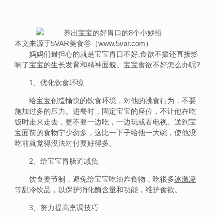
本文来源于5VAR美食谷（www.5var.com）
妈妈们最担心的就是宝宝胃口不好,食欲不振还直接影
响了宝宝的生长发育和精神面貌。宝宝食欲不好怎么办呢?
1、优化饮食环境
给宝宝创造愉快的饮食环境，对他的挑食行为，不要
施加过多的压力。进餐时，固定宝宝的座位，不让他在吃
饭时走来走去，更不要一边吃，一边玩或看电视。送到宝
宝面前的食物宁少勿多，这比一下子给他一大碗，使他没
吃前就觉得没法对付要好得多。
2、给宝宝胃肠道减负
饮食要节制，避免给宝宝吃油炸食物，吃很多
冰激凌
等甜冷
饮品
，以保护消化酶含量和功能，维护食欲。
3、努力提高烹调技巧