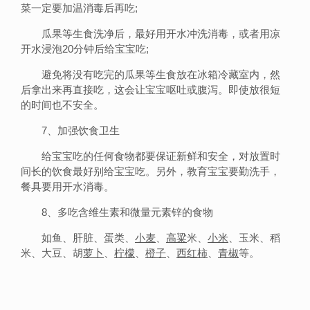
菜一定要加温消毒后再吃;
瓜果等生食洗净后，最好用开水冲洗消毒，或者用凉
开水浸泡20分钟后给宝宝吃;
避免将没有吃完的瓜果等生食放在冰箱冷藏室内，然
后拿出来再直接吃，这会让宝宝呕吐或腹泻。即使放很短
的时间也不安全。
7、加强饮食卫生
给宝宝吃的任何食物都要保证新鲜和安全，对放置时
间长的饮食最好别给宝宝吃。另外，教育宝宝要勤洗手，
餐具要用开水消毒。
8、多吃含维生素和微量元素锌的食物
如鱼、肝脏、蛋类、
小麦
、
高粱
米、
小米
、玉米、稻
米、大豆、胡
萝卜
、
柠檬
、
橙子
、
西红柿
、
青椒
等。