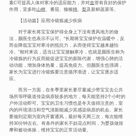
素C可提高人体对寒冷的适应能力，并对
血
管有良好的保护
作用，宜多吃
山楂
、番茄、猕猴
桃
、
梨
及新鲜蔬菜等。
【活动篇】应用冷锻炼减少疾病
对于家长将宝宝保护得全身上下没有透风地方的做
法，颜医生也表示不认可。“长期将宝宝保护在温暖中，反
而会降低宝宝对寒冷的抵抗力，从而使得宝宝越来越怕
冷。”相对来说，适当让宝宝接触寒冷，也就是颜医生称为
冷锻炼的行为反而能促进宝宝的新陈代谢，增强心肺的活
动功能，增加身体热量，提高免疫力。但颜医生也强调，
家长为宝宝进行冷锻炼要注意循序渐进，让宝宝逐步适
应。
而另一方面，在冬季里家长要尽量减少带宝宝去公共
场所等呼吸道传染病原较多的地方，每天能坚持2个小时的
户外活动即可。宝宝的卫生习惯也是冬天值得注意的，室
内的环境清洁和空气清新能减少其感染病原的机会。家长
要做到定期为室内开窗通风，最好每天两三次，每次能维
持30分钟左右。有条件的家长不妨花点时间，为婴孩做按
摩和被动体操，维持宝宝的正常活动量。