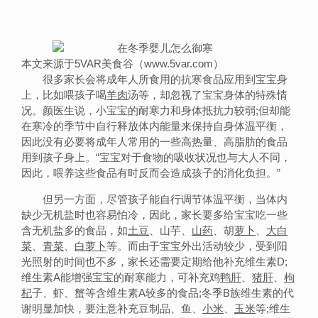
本文来源于5VAR美食谷（www.5var.com）
很多家长会将成年人所食用的抗寒食品应用到宝宝身
上，比如喂孩子喝
羊肉
汤等，却忽视了宝宝身体的特殊情
况。颜医生说，小宝宝的耐寒力和身体抵抗力较弱;但却能
在寒冷的季节中自行释放体内能量来保持自身体温平衡，
因此没有必要将成年人常用的一些高热量、高脂肪的食品
用到孩子身上。“宝宝对于食物的吸收状况也与大人不同，
因此，喂养这些食品有时反而会造成孩子的消化负担。”
但另一方面，尽管孩子能自行调节体温平衡，当体内
缺少无机盐时也容易怕冷，因此，家长要多给宝宝吃一些
含无机盐多的食品，如
土豆
、山芋、
山药
、胡
萝卜
、
大
白
菜
、
青菜
、
白萝卜
等。而由于宝宝外出活动较少，受到阳
光照射的时间也不多，家长还需要定期给他补充维生素D;
维生素A能增强宝宝的耐寒能力，可补充鸡
鸭肝
、
猪肝
、
枸
杞
子、虾、蟹等含维生素A较多的食品;冬季B族维生素的代
谢明显加快，要注意补充豆制品、鱼、
小米
、
玉米
等;维生