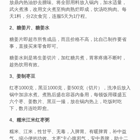
放鼎内热油炒去膻味。将全部用料放入锅内，加水适量，
武火煮沸，改用文火煮至狗肉熟烂即成，饮汤吃狗肉。每
天1料，分2次食完，连服5天为1疗程。
2、糖姜片、糖姜水
糖姜片即超市所售成品，而且价格不高，比自己制作要省
事，直接买来零食即可。
糖姜水则是将生姜切片，加红糖共煮，胃寒疼痛不断时，
趁热饮用有效。
3、姜制枣豆
红枣1000克，黑豆1000克，姜500克（切片），洗净后放入
锅中加凉水煮。煮熟后盛在容器内备用，每顿饭用碟盛五
六个枣、姜数片、黑豆一撮，放在锅内热上，吃饭时吃
下，数月连吃即愈。
4、糯米江米红枣粥
糯米、江米，性甘平、无毒，入脾胃。有暖脾胃，补中益
气，缩小便的功效。大枣“主心腹邪气，安中养脾，助十二