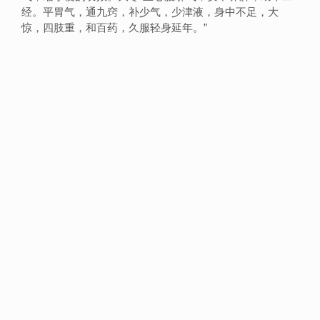
经。平胃气，通九窍，补少气，少津液，身中不足，大
惊，四肢重，和百药，久服轻身延年。”