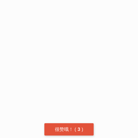
很赞哦！
(
3
)