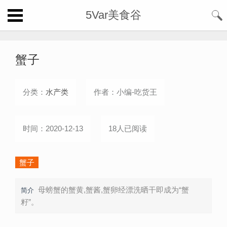
5Var美食谷
蟹子
分类：
水产类
作者：小编-吃货王
时间：2020-12-13
18人已阅读
蟹子
母螃蟹的蟹黄,蟹酱,蟹卵经漂洗晒干即成为“蟹
简介
籽”。