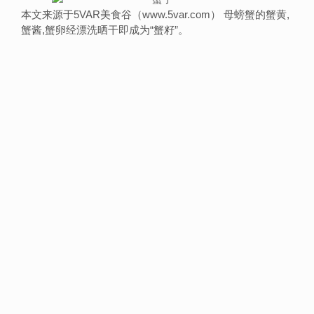
本文来源于5VAR美食谷（www.5var.com） 母螃蟹的蟹黄,
蟹酱,蟹卵经漂洗晒干即成为“蟹籽”。