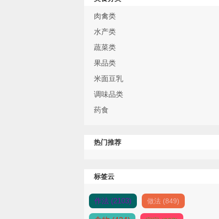
肉禽类
水产类
蔬菜类
果品类
米面豆乳
调味品类
药食
热门推荐
标签云
作法 (2103)
做法 (849)