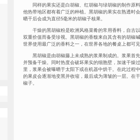
同样的果实还是白胡椒、红胡椒与绿胡椒的制作原料
他热带地区都有着广泛的种植。黑胡椒的果实在熟透时会
晒干后会成为直径5毫米的胡椒子核果。
干燥的黑胡椒粉是欧洲风格菜肴的常用香料，自古以
双重价值而备受珍视。黑胡椒的香馥来自其含有的胡椒碱
世界使用最广泛的香料之一，在世界各地的餐桌上都可
黑胡椒是由胡椒藤上未成熟的浆果制成的。浆果首先
并预备干燥。同时热度会破坏果实的细胞壁，加速干燥
里，浆果会被曝晒于太阳下或在机器中烘干。在此过程
的果皮会逐渐地变黑并收缩，最后成为薄皱的一层。在
椒子。