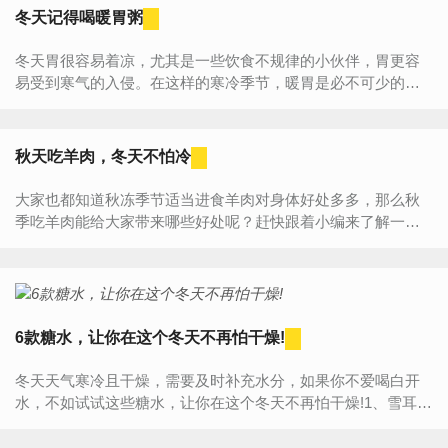
冬天记得喝暖胃粥
冬天胃很容易着凉，尤其是一些饮食不规律的小伙伴，胃更容
易受到寒气的入侵。在这样的寒冷季节，暖胃是必不可少的，
一定要注意饮食，暖胃的食物一定要多吃，那么冬天吃什么食
物更暖胃呢...
秋天吃羊肉，冬天不怕冷
大家也都知道秋冻季节适当进食羊肉对身体好处多多，那么秋
季吃羊肉能给大家带来哪些好处呢？赶快跟着小编来了解一下
吧！秋天吃羊肉有什么好处1、补气补血秋冻季节为何人们会感
到...
6款糖水，让你在这个冬天不再怕干燥!
冬天天气寒冷且干燥，需要及时补充水分，如果你不爱喝白开
水，不如试试这些糖水，让你在这个冬天不再怕干燥!1、雪耳玉
米糖水材料：甜玉米、冰糖、枸杞、红枣、雪耳做法：1、所有
材料洗...