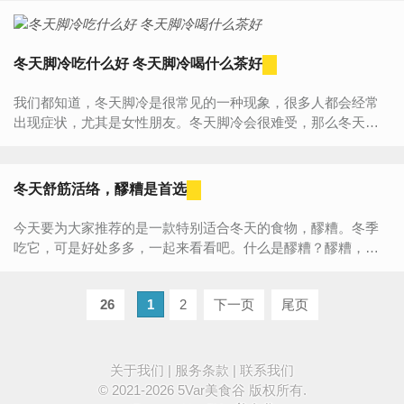
冬天脚冷吃什么好 冬天脚冷喝什么茶好
我们都知道，冬天脚冷是很常见的一种现象，很多人都会经常
出现症状，尤其是女性朋友。冬天脚冷会很难受，那么冬天脚
冷吃什么好呢？在现代生活中，食疗是很受欢迎的一种养生方
法，很...
冬天舒筋活络，醪糟是首选
今天要为大家推荐的是一款特别适合冬天的食物，醪糟。冬季
吃它，可是好处多多，一起来看看吧。什么是醪糟？醪糟，又
叫酒酿，甜酒，酸酒。旧时叫“醴”，是一种米酒，是具有代表性
的中国传统食...
26
1
2
下一页
尾页
关于我们
|
服务条款
|
联系我们
© 2021-2026
5Var美食谷
版权所有.