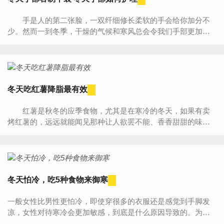
手是人的第二张脸，一双纤细修长柔软的手会给你加分不
少。然而一到冬季，干燥的气候和寒风总会令我们手部更加容
易干裂。那么，冬天手部如何护理?让我们拥有一双美丽的双...
冬天吃红薯降脂最有效
红薯是秋冬的应季食物，尤其是在寒冷的冬天，如果有卖
烤红薯的，远远就能闻见那种让人欲罢不能、香香甜甜的味道!
好有食欲的感觉呀! 除了红薯本身可以吃以外，红薯叶、...
冬天怕冷，吃5种食物来御寒
一般女性比男性更怕冷，即使穿很多的衣服还是感觉到手脚发
凉，女性对待寒冷会更加敏感，到底是什么原因导致的。为什
么女性比男性怕冷吗？女人吃什么能够御寒呢？为什么女性比