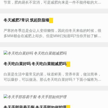
节里，肥肉易长不宜消，可是减肥向来是一件不能停歇的大
事，一旦稍有松懈，赘肉便发起一轮轮的冲击涌向你的腰部，
所以...
冬天减肥7常识 筑起防脂墙
严寒的冬季总是会让人变得懒惰，因此但冬天来临的时候，很
多MM都会在减肥上却步。但是MM们知道吗?当你开始了解冬
天减肥的一些常识之后，你或许就会改变自己的想法，开始努
力...
冬天吃白菜好吗 冬天吃白菜能减肥吗
白菜是生活中最常见的菜，味道鲜美，营养丰富，做法简单，
可以爆炒，可以做汤。那么冬天吃白菜好吗？下面小编将为大
家详细介绍冬天吃白菜的好处，希望对大家有帮助！在日常生
活中，很多...
冬天手部容易干裂 冬天手部如何护理