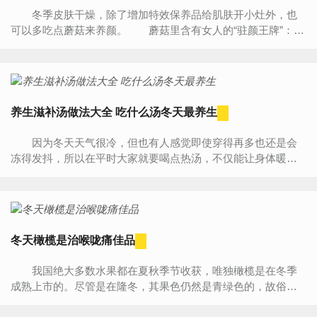
冬季皮肤干燥，除了增加特效保养品给肌肤开小灶外，也
可以多吃点蘑菇来养颜。 蘑菇里含有女人的“驻颜王牌”：
硒。硒可以促进皮肤新陈代谢和抗衰老，在预防皱纹方面效...
养生滋补汤做法大全 吃什么汤冬天最养生
因为冬天天气很冷，但也有人感觉即使穿得再多也还是会
冻得发抖，所以在平时大家就要喝点热汤，不仅能让身体暖
和，还能补身子。喝汤是养生滋补的好方法，但是喝汤也是很
有讲...
冬天橄榄是治喉咙痛佳品
我国绝大多数水果都在夏秋季节收获，唯独橄榄是在冬季
成熟上市的。尽管是在隆冬，其果色仍然是青绿色的，故俗
称“青果”，有的也叫“白榄”。橄榄是常绿乔木，属橄榄科，春