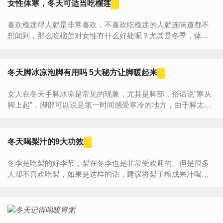
女性体寒，冬天可适当吃榴莲
喜欢榴莲得人就是非常喜欢，不喜欢吃榴莲的人就连味道都不
想闻到，那么吃榴莲对女性有什么好处呢？尤其是冬季，体寒
的人可以适当的吃一些榴莲，那么除了能改善体寒，还有什么
其它的功效...
冬天脚冰凉泡脚有用吗 5大秘方让脚暖起来
女人在冬天手脚冰凉是常见的现象，尤其是脚部，俗话说“寒从
脚上起”，脚部可以说是第一时间感受寒冷的地方，由于脚太
凉，很多人都难以入睡，那冬天脚冰凉怎么办？除了泡脚，还
有哪些方法可...
冬天喝梨汁的9大功效
冬季是吃梨的好季节，梨在冬季也是非常受欢迎的。但是很多
人却不喜欢吃梨，如果是这样的话，建议将梨子榨成果汁喝，
这样就能达到吃梨养生的效果了！第一、梨汁具有降低血压、
养阴清热...