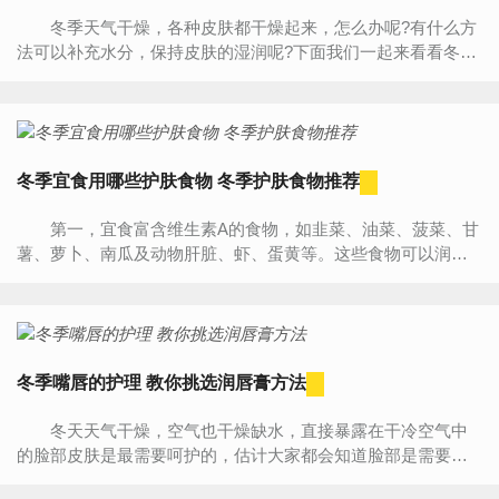
冬季天气干燥，各种皮肤都干燥起来，怎么办呢?有什么方
法可以补充水分，保持皮肤的湿润呢?下面我们一起来看看冬季
护肤小常识吧! 冬季护肤小常识：多喝水 多饮水、饮...
冬季宜食用哪些护肤食物 冬季护肤食物推荐
第一，宜食富含维生素A的食物，如韭菜、油菜、菠菜、甘
薯、萝卜、南瓜及动物肝脏、虾、蛋黄等。这些食物可以润泽
皮肤，防止干涩、粗糙和出现皱纹。 第二，宜食富含B族...
冬季嘴唇的护理 教你挑选润唇膏方法
冬天天气干燥，空气也干燥缺水，直接暴露在干冷空气中
的脸部皮肤是最需要呵护的，估计大家都会知道脸部是需要补
水保湿的。但也有人会忽略嘴唇的护理，天气干燥，嘴唇很容