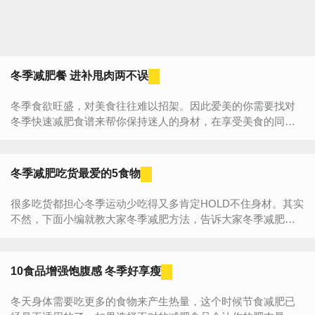
冬季减肥餐 进补甩肉两不误
冬季食欲旺盛，对美食往往难以招架。因此爱美的你需要找对
冬季快速减肥食谱来帮你保持迷人的身材，在享受美食的同时
又能带来瘦身的成果，可谓一举两得。心动不如行动，赶快...
冬季减肥吃货最爱的5食物
很多吃货都担心冬季运动少吃得又多肯定HOLD不住身材。其实
不然，下面小编就教大家冬季减肥方法，告诉大家冬季减肥必
吃的5种食物，这几款食物能充分满足吃货们的味蕾，同时还...
10食品增强饱腹感 冬季好享瘦
冬天身体需要吃更多的食物来产生热量，这个时候节食减肥已