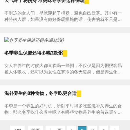
天气冷了易伤身 准妈咪冬季要这样保暖
不耐冻的女人们，早就穿起了棉袄，避免自己受寒。其中有一
种特殊人群，如果没有做好保暖措施的话，伤害的就不只是自
己了。这种人群就是——孕妇，孕妇本身是一个特殊的群体，
一旦着凉感...
冬季养生保健还得多喝3款粥
女人在养生的时候大都喜欢喝一些粥，不仅仅是因为粥很容易
被人体吸收，还可以为女性在寒冷的冬天暖身，但是养生粥并
不是什么粥都有这种效果的，那女性冬季喝什么粥更好呢？下
面就来盘...
滋补养生的8种食物，冬季吃更合适
冬季是一个养生的好时机，所以平时得多吃些滋补又养生的食
物，那么冬季吃什么养生呢？有哪些食物是养生的首选呢？下
面就一起来看一下吧！入冬吃什么好1.萝卜萝卜在冬季的时候是
必须吃...