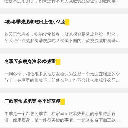
经是不适用的了，如果选择不对的减肥食品会让你的肥肉暴
增。下面10款冬季减肥食品，增加饱腹感，冬天不挨饿轻松瘦...
4款冬季减肥餐吃出上镜小V脸
冬天天气寒冷，吃的食物较多，所以很容易造成胖脸，那么，
冬天吃什么减肥食谱瘦脸呢？试试下面的四款瘦脸减肥食谱
吧，简单易做，轻松就能吃出上镜小V脸。 1、胡萝卜汁+蜂蜜
...
冬季五多瘦身法 轻松减重
一到冬季，相信很多女性朋友会认为这是一个最适宜增肥的季
节了，在厚重的棉服下，即使长胖了也不会让人发现什么异
样，同理，即便冬天瘦下来了，也不能看出什么效果，索性倒
不如在...
三款家常减肥菜 冬季好享瘦
冬季是一个温馨的季节，在家里面吃着热烘烘的家常减肥食
谱，健康瘦身，是一件很美妙的事情。一起来看看下面三款家
常减肥食谱吧，记得跟家人一起享用哦。 一、枸杞烧鲫...