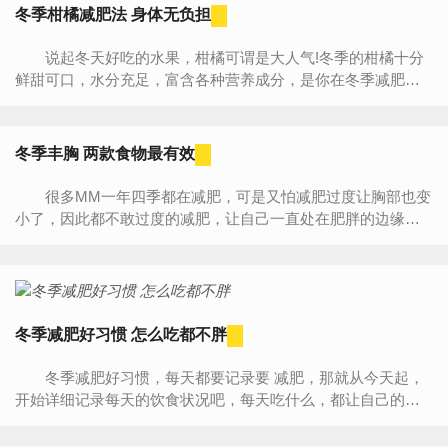
冬季柑橘减肥法 身体无负担
说起冬天好吃的水果，柑橘可谓是大人气!冬季的柑橘十分
鲜甜可口，水分充足，富含各种营养成分，是你在冬季减肥最
好的水果之一!今天，小编就来给你介绍柑橘减肥方法，为自己
定制一周...
冬季丰胸 两款食物最有效
很多MM一年四季都在减肥，可是又怕减肥过度让胸部也变
小了，因此都不敢过度的减肥，让自己一直处在肥胖的边缘，
天天过着担惊受怕的日子。今天小编为大家推荐两款丰胸的食
物，让你...
冬季减肥好习惯 怎么吃都不胖
冬季减肥好习惯，每天都要记录要 减肥，那就从今天起，
开始详细记录每天的饮食状况吧，每天吃什么，都让自己的心
里有个谱。 很多美眉总是在抱怨，怎么胖起来那么简单，
要瘦起...