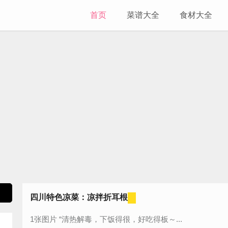
首页
菜谱大全
食材大全
四川特色凉菜：凉拌折耳根
1张图片 “清热解毒，下饭得很，好吃得板～...