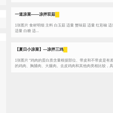
一道凉菜——凉拌双菇
1张图片 食材明细 主料 白玉菇 适量 蟹味菇 适量 红彩椒 适量 辅料 黄瓜 适量 配料 海天味极鲜酱油
适量 白糖 适...
【夏日小凉菜】—凉拌三鸡
1张图片 “鸡肉的蛋白质含量根据部位、带皮和不带皮是有差别的，从高到低的大致排列顺序为去皮
的鸡肉、胸脯肉、大腿肉。去皮鸡肉和其他肉类相比较，具有