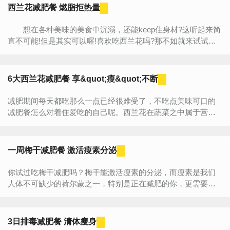
西兰花减肥餐 燃脂拒热量
想在各种美味的美食中沉溺，还能keep住身材?这听起来简
直不可能!但是其实可以喔!喜欢吃西兰花吗?那不如就来试试西
兰花减肥吧。小编分享多款西兰花减肥食谱，教你吃什么减肥...
6大西兰花减肥餐 享&quot;瘦&quot;不断
减肥期间每天都吃那么一点已经很难受了，不吃点美味可口的
减肥餐怎么对着住爱吃的自己呢。西兰花在蔬菜之中属于营养
比较全面的蔬菜了，西兰花包含了蔬菜特有的属性，热量...
一周梅干减肥餐 激活瘦素分泌
你试过吃梅干减肥吗？梅干能激活瘦素的分泌，而瘦素是我们
人体不可缺少的荷尔蒙之一，特别是正在减肥的你，更需要瘦
素来控制食欲，抑制脂肪细胞的转换，让你的脑部摆脱伪食欲
的...
3日排毒减肥餐 清体瘦身