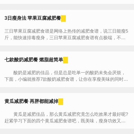
吧，简单易做，轻松就能吃出上镜小V脸。 1、胡萝卜汁+蜂蜜
...
3日瘦身法 苹果豆腐减肥餐
三日苹果豆腐减肥食谱是网络上热传的减肥食谱，说三日能瘦5
斤，能快速排毒瘦身，三日苹果豆腐减肥食谱有点极端，不是
很健康，还是要谨慎使用。下面小编就来给大家介绍一下。 ...
七款酸奶减肥餐 燃脂超简单
酸奶是减肥的佳品，但是总是吃单一的酸奶未免会厌烦，
下面，小编就推荐7款酸奶减肥食谱，让你在享瘦美味的同时还
能轻松瘦身，快来看看吧。 一、酸奶减肥小常识 酸奶
减肥小...
黄瓜减肥餐 再胖都能减掉
黄瓜是减肥佳品，那么黄瓜减肥究竟怎么吃效果才最好呢?
赶紧学习下面的四个黄瓜减肥食谱吧，既美味，瘦身功效又
强，值得一看哦。让你再胖的身材只要坚持下去也一样能减掉
哦。 ...