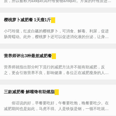
质，所以被称为&ldquo;高纤维食物&rdquo;。芹菜的纤维质进入
肠道后会生成一种木质素，这是一种抗氧化成分，能排除肠...
樱桃萝卜减肥餐 1天瘦1斤
小巧玲珑，红皮白瓤的樱桃萝卜，可消食、解毒、利尿，促进
肠胃蠕动。此外，樱桃萝卜还可以促进消化液的分泌，让身体
更高效地分解和代谢食物，加快新陈代谢，促进脂肪的燃烧。
...
营养师评出3种最差减肥餐
营养师就指出部分时下流行的减肥方法并不能有助减肥，反
之，更会引致营养不良，影响健康，各位正在减肥瘦身的人士
要当心啊 市面上流传的减肥餐单五花八门，较为人熟悉的...
三款减肥餐 解嘴馋有助燃脂
俗话说的好，早餐要吃好，午餐要吃饱，晚餐要吃少。在
减肥期间也是如此，马虎不得。人是铁饭是钢，一顿不吃就会
饿得慌。不管食物是不是含有热量但至少它供给着人们一天中