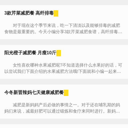
所需的能...
3款芹菜减肥餐 高纤排毒
对于现在这个季节来说，吃一下清淡以及能够排毒的减肥
食物是最重要的。今天小编分享3款芹菜减肥食谱，高纤排毒清
爽吃出完美身材。芹菜不仅仅营养丰富，很有大量的膳食纤
维，有...
阳光橙子减肥餐 月瘦10斤
女性喜欢哪种水果减肥呢?不知道选择什么水果好的话，可
以尝试我们下面介绍的水果减肥方法哦!下面就和小编一起来看
看阳光橙子减肥餐吧，好吃又瘦身。 一、橙子速效减肥单...
今冬新晋辣妈七天健康减肥餐
减肥是新妈妈产后必做的事情之一。对于还在哺乳期的妈
妈们来说，减最好肥可以通过锻炼和食疗来同时进行。新妈妈
产后减肥食谱应该怎么安排呢?下面小编就来帮助新妈妈们定...