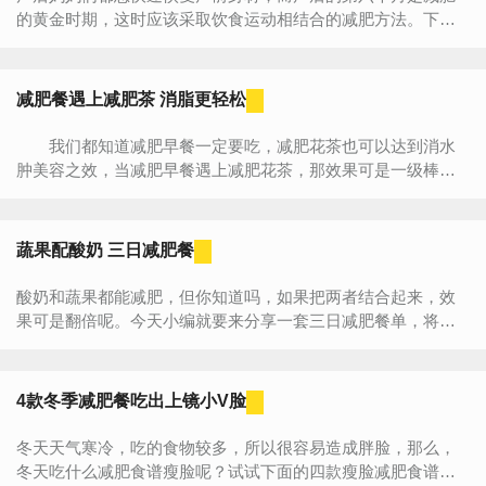
的黄金时期，这时应该采取饮食运动相结合的减肥方法。下面
小编就为大家介绍几款美味滋补的产后减肥食谱，这6款食...
减肥餐遇上减肥茶 消脂更轻松
我们都知道减肥早餐一定要吃，减肥花茶也可以达到消水
肿美容之效，当减肥早餐遇上减肥花茶，那效果可是一级棒
呢，妹纸们，还在等什么呀，赶紧来试试吧! 1、中式享瘦
餐 材料：煮...
蔬果配酸奶 三日减肥餐
酸奶和蔬果都能减肥，但你知道吗，如果把两者结合起来，效
果可是翻倍呢。今天小编就要来分享一套三日减肥餐单，将蔬
果搭配酸奶在一起，3天快速减肥6斤，赶紧来试试吧！ 一、...
4款冬季减肥餐吃出上镜小V脸
冬天天气寒冷，吃的食物较多，所以很容易造成胖脸，那么，
冬天吃什么减肥食谱瘦脸呢？试试下面的四款瘦脸减肥食谱