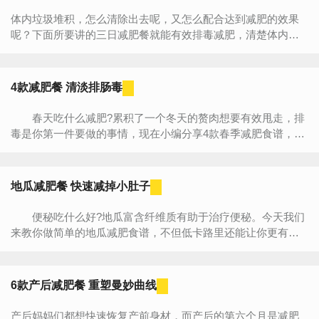
体内垃圾堆积，怎么清除出去呢，又怎么配合达到减肥的效果
呢？下面所要讲的三日减肥餐就能有效排毒减肥，清楚体内的
废弃物，但是，不适合长期使用哦，减肥还是要吃健康的减肥
餐再...
4款减肥餐 清淡排肠毒
春天吃什么减肥?累积了一个冬天的赘肉想要有效甩走，排
毒是你第一件要做的事情，现在小编分享4款春季减肥食谱，轻
松消除肠道毒素，速拥苗条身材。 一、奶香蔬菜 材
料： 牛...
地瓜减肥餐 快速减掉小肚子
便秘吃什么好?地瓜富含纤维质有助于治疗便秘。今天我们
来教你做简单的地瓜减肥食谱，不但低卡路里还能让你更有饱
足感，轻松告别小腹婆的称号! 一、地瓜浓汤 材料：地
瓜...
6款产后减肥餐 重塑曼妙曲线
产后妈妈们都想快速恢复产前身材，而产后的第六个月是减肥