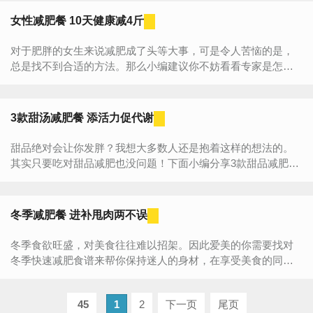
女性减肥餐 10天健康减4斤
对于肥胖的女生来说减肥成了头等大事，可是令人苦恼的是，
总是找不到合适的方法。那么小编建议你不妨看看专家是怎么
减肥的。专家用自身实践总结出的好方法减肥快速又不...
3款甜汤减肥餐 添活力促代谢
甜品绝对会让你发胖？我想大多数人还是抱着这样的想法的。
其实只要吃对甜品减肥也没问题！下面小编分享3款甜品减肥食
谱，能够促进身体新陈代谢增加活力，让你轻松有效减肥。...
冬季减肥餐 进补甩肉两不误
冬季食欲旺盛，对美食往往难以招架。因此爱美的你需要找对
冬季快速减肥食谱来帮你保持迷人的身材，在享受美食的同时
又能带来瘦身的成果，可谓一举两得。心动不如行动，赶快...
45
1
2
下一页
尾页