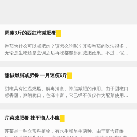
周瘦3斤的西红柿减肥餐
番茄为什么可以减肥肉？该怎么吃呢？其实番茄的吃法很多，
无论是生吃还是烹调之后再吃都能起到减肥效果。不过，假如
有一个全面的番茄食谱，减肥效果更加显著哦，一个星期可以
帮...
甜椒燃脂减肥餐 一月速瘦6斤
甜椒具有性温燃脂、解毒消食、降脂减肥的作用。由于甜椒口
感香甜，爽朗脆口，色泽丰富，它已经不仅仅作为配菜使用。
现在小编就教大家几道甜椒减脂餐，甜蜜吃不反弹哦! ...
芹菜减肥餐 抹平恼人小腹
芹菜是一种伞形科植物，有水生和旱生两种。由于富含纤维