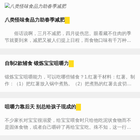
八类怪味食品力助春季减肥
俗话说啊，三月不减肥，四月徒伤悲。眼看藏不住肉的季
节就要到来，减肥又被人们提上日程，而食物口味有千万种，
一些有特殊味道的食物有助减肥。春季减肥，忌口是件及其困
难的事情，试...
自制2款辅食 锻炼宝宝咀嚼力
锻炼宝宝咀嚼能力，可以吃哪些辅食？1.红薯干材料：红薯。制
作：（1）把红薯放入锅中煮熟。（2）把煮熟的红薯去皮切成
手指大小的长条（3）把切好的红薯条放入烤箱烤干即可。适宜
月龄：1岁以上的宝...
咀嚼力靠后天 别总给孩子现成的
不少家长对宝宝很溺爱，给宝宝喂食时只给他吃泥状食物而不
是固体食物，或者自己嚼碎了再给宝宝吃。殊不知，这一行为
正在损害宝宝的咀嚼能力的发展。下面小编就来说一说宝宝的