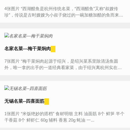
4张图片 “西湖醋鱼是杭州传统名菜，“西湖醋鱼”又称“叔嫂传
珍”，传说是古时嫂嫂为小叔子烧过的一碗加糖加醋的鱼而来。
西湖醋鱼一般选用鲜活西湖草鱼为主料，要先在鱼笼饿...
名家名菜—梅干菜焖肉
7张图片 “梅干菜焖肉起源于绍兴，是绍兴菜系里除清汤鱼圆
外，唯一拿的出手的一道经典看家菜，由于绍兴离杭州实在太
近，有杭帮菜厨师将此菜带到杭州经过改良成为了一道具有杭
式...
无锡名菜--四喜面筋
1张图片 “米饭绝妙的搭档” 食材明细 主料 油面筋 8个 鲜笋 半个
干香菇 8个 鲜虾仁 60g 辅料 香葱 20g 蚝油 一...