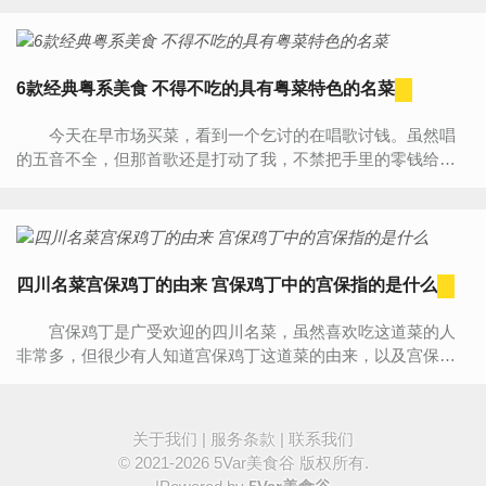
6款经典粤系美食 不得不吃的具有粤菜特色的名菜
今天在早市场买菜，看到一个乞讨的在唱歌讨钱。虽然唱
的五音不全，但那首歌还是打动了我，不禁把手里的零钱给他
了!思想一路上都被那首歌带跑了，不停在心里感慨自己是一
个...
四川名菜宫保鸡丁的由来 宫保鸡丁中的宫保指的是什么
宫保鸡丁是广受欢迎的四川名菜，虽然喜欢吃这道菜的人
非常多，但很少有人知道宫保鸡丁这道菜的由来，以及宫保鸡
丁中的宫保到底是指什么。 宫保鸡丁为清朝的丁宝桢所...
关于我们
|
服务条款
|
联系我们
© 2021-2026
5Var美食谷
版权所有.