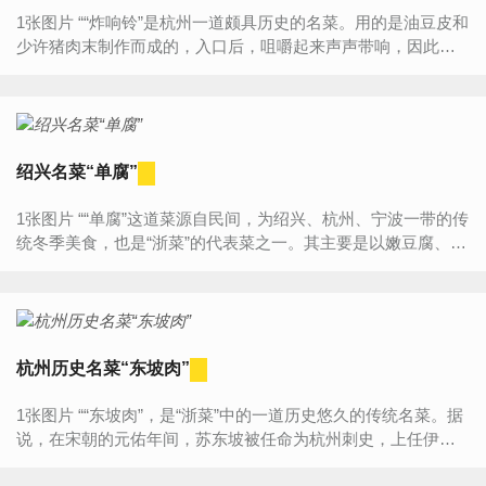
1张图片 ““炸响铃”是杭州一道颇具历史的名菜。用的是油豆皮和
少许猪肉末制作而成的，入口后，咀嚼起来声声带响，因此得
名为“响铃”。上桌时配以花椒盐或者甜面酱和葱丝等...
绍兴名菜“单腐”
1张图片 ““单腐”这道菜源自民间，为绍兴、杭州、宁波一带的传
统冬季美食，也是“浙菜”的代表菜之一。其主要是以嫩豆腐、猪
肉粒、冬笋粒、香菇粒为原料，酒楼里也有放海米...
杭州历史名菜“东坡肉”
1张图片 ““东坡肉”，是“浙菜”中的一道历史悠久的传统名菜。据
说，在宋朝的元佑年间，苏东坡被任命为杭州刺史，上任伊
始，便得知辖区内的西湖水患不断。他通过实地勘察，便组织...