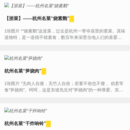
【浙菜】――杭州名菜“烧素鹅”
1张图片 ““烧素鹅”这道菜，过去是杭州一带寺庙里的斋菜。其味
道独特，是一道很不错素食，数百年来深受当地人们的喜爱，
尤其素食爱好者，往往到酒楼里吃饭都要把它作为素食的首...
杭州名菜“笋烧肉”
1张图片 “无肉人自瘦，无竹人自俗；若要不俗也不瘦， 劝君常
食“笋烧肉”。呵呵，这是东坡先生对“笋烧肉”的一种厚爱。东坡
先生一生清贫，做官时勤政亲民，平日里只以俸银来过活...
杭州名菜“干炸响铃”