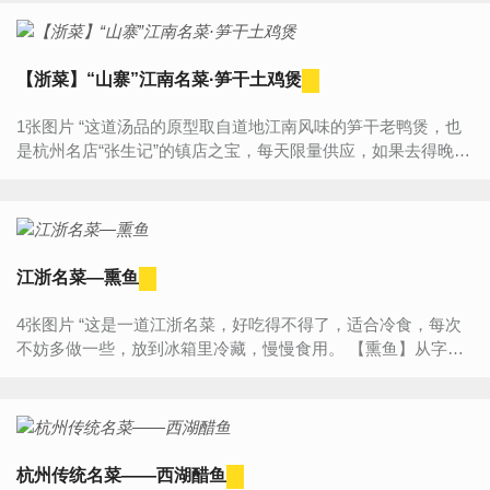
【浙菜】“山寨”江南名菜·笋干土鸡煲
1张图片 “这道汤品的原型取自道地江南风味的笋干老鸭煲，也
是杭州名店“张生记”的镇店之宝，每天限量供应，如果去得晚了
常常订不到呢。据说老鸭煲讲求的是汤醇味浓、油而不...
江浙名菜—熏鱼
4张图片 “这是一道江浙名菜，好吃得不得了，适合冷食，每次
不妨多做一些，放到冰箱里冷藏，慢慢食用。 【熏鱼】从字面
很简单让人以为是用烟熏制作而成，其实制作工艺完全和烟扯
不上...
杭州传统名菜——西湖醋鱼