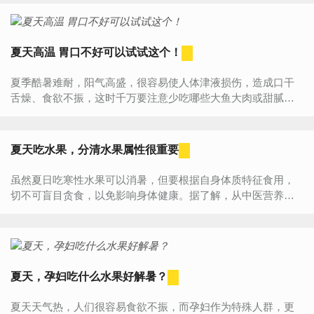
热，阴虚体质...
夏天高温 胃口不好可以试试这个！
夏季酷暑难耐，阳气高盛，很容易使人体津液损伤，造成口干
舌燥、食欲不振，这时千万要注意少吃哪些大鱼大肉或甜腻的
食物，要多吃一些酸的或苦的食物，这样就会让人胃口大开
了。一、山楂...
夏天吃水果，分清水果属性很重要
虽然夏日吃寒性水果可以消暑，但要根据自身体质特征食用，
切不可盲目贪食，以免影响身体健康。据了解，从中医营养角
度讲，水果可以分为寒性和热性两大类。通常一些“火气”较旺的
人新...
夏天，孕妇吃什么水果好解暑？
夏天天气热，人们很容易食欲不振，而孕妇作为特殊人群，更