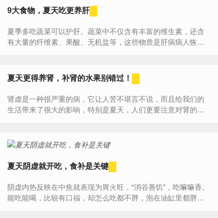
9大食物，夏天吃更养肝
夏季多吃蔬菜可以护肝。蔬菜中不仅含有丰富的维生素，还含
有大量的纤维素、果酸、无机盐等，这些物质是肝病病人恢复
过程中必不可少的营养成分。哪些蔬菜有养肝护肝功效呢？大
蒜属...
夏天更得养肾，补肾的水果别错过！
肾虚是一种很严重的病，它让人苦不堪言不说，而且给我们的
生活带来了很大的影响，特别是夏天，人们更要注意对肾的保
养。那么夏天吃什么水果对肾比较好呢？黑枸杞黑枸杞每天泡
水、泡茶...
夏天阴虚就开吃，食补是关键
阴虚内热反映在中焦就表现为胃火旺，“消谷善饥”，吃嘛嘛香。
能吃能喝，比较有口福，却怎么吃都不胖，泡在油缸里都胖不
起来，虽然看起来瘦瘦的，但是形体往往紧凑精悍。夏季炎