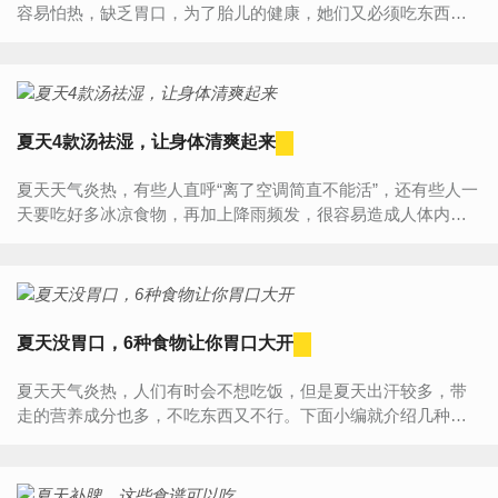
容易怕热，缺乏胃口，为了胎儿的健康，她们又必须吃东西补
充营养，那么夏季孕妇吃什么水果好呢？1、苹果含有多种维生
素和矿物质、...
夏天4款汤祛湿，让身体清爽起来
夏天天气炎热，有些人直呼“离了空调简直不能活”，还有些人一
天要吃好多冰凉食物，再加上降雨频发，很容易造成人体内湿
气过重。那么，夏天祛湿吃什么好？1、冬瓜排骨薏米汤冬瓜、
猪排...
夏天没胃口，6种食物让你胃口大开
夏天天气炎热，人们有时会不想吃饭，但是夏天出汗较多，带
走的营养成分也多，不吃东西又不行。下面小编就介绍几种开
胃健胃的食物给大家，让你胃口大开。1、绿豆绿豆味甘性寒，
具有清热...