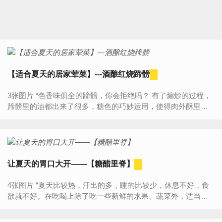
【适合夏天的居家荤菜】---酒酿红烧蹄髈
3张图片 “色香味俱全的蹄髈，你会拒绝吗？ 有了煸炒的过程，
蹄髈里的油都出来了很多，糖色的巧妙运用，使得肉外酥里
嫩。加上米酒的清香，几小时的炖煮，还有百叶结和豆腐泡，
这一盆光...
让夏天的胃口大开——【糖醋里脊】
4张图片 “夏天比较热，汗出的多，睡的比较少，休息不好，食
欲就不好。在吃喝上除了吃一些新鲜的水果、蔬菜外，适当的
吃点瘦肉对身体也是有好处的。 谁说天气热就没食欲了，一盘
酸酸...