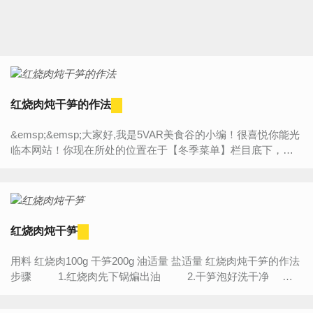
红烧肉炖干笋的作法
&emsp;&emsp;大家好,我是5VAR美食谷的小编！很喜悦你能光
临本网站！你现在所处的位置在于【冬季菜单】栏目底下，今
天将为大家带来的是“【红烧肉炖干笋的作法】”的详细内容介
绍，...
红烧肉炖干笋
用料 红烧肉100g 干笋200g 油适量 盐适量 红烧肉炖干笋的作法
步骤 1.红烧肉先下锅煸出油 2.干笋泡好洗干净
3.倒入...