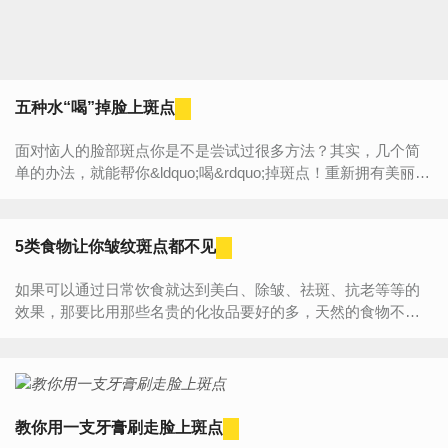
五种水“喝”掉脸上斑点
面对恼人的脸部斑点你是不是尝试过很多方法？其实，几个简
单的办法，就能帮你&ldquo;喝&rdquo;掉斑点！重新拥有美丽的
容颜。 1、西红柿汁 每日喝1杯西红柿汁或...
5类食物让你皱纹斑点都不见
如果可以通过日常饮食就达到美白、除皱、祛斑、抗老等等的
效果，那要比用那些名贵的化妆品要好的多，天然的食物不仅
能补充营养还能美丽容颜，快点学习食疗美肤法吧！ ...
教你用一支牙膏刷走脸上斑点