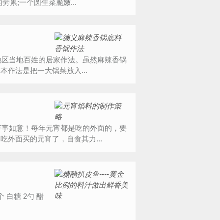
累;一个圆生菜脆嫩...
作法是把一大锅菜放入...
外面买的元宵了，自食其力...