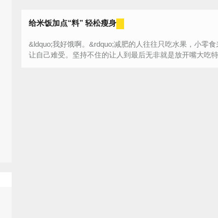
给米饭加点“料” 轻松瘦身
&ldquo;我好饿啊。&rdquo;减肥的人往往只吃水果，
让自己难受。坚持不住的让人到最后无非就是放开嘴大吃特吃