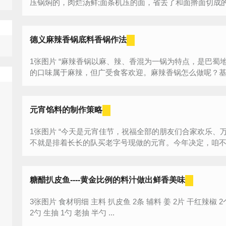
压锅焖的，肉烂汤鲜;面条机压的面，省去了和面擀面切成的劳
德义麻辣香锅底料香锅作法
1张图片 “麻辣香锅以麻、辣、香混为一锅为特点，是巴蜀地区当地百姓的居家作法。虽然麻辣香锅
的口味属于麻辣，但广受食客欢迎。麻辣香锅怎么做呢？基本
元宵馅料的制作策略
1张图片 “今天是元宵佳节，祝福全部的朋友们合家欢乐、万事如意！每年元宵都是吃的外面的，要
不就是排着长长的队买老字号现做的元宵。今年决定，咱不吃
糖醋扒皮鱼----黄金比例的料汁做出鲜香美味
3张图片 食材明细 主料 扒皮鱼 2条 辅料 姜 2片 干红辣椒 2个 白糖 2勺 醋
2勺 生抽 1勺 老抽 半勺 ...