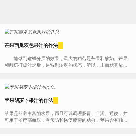
芒果西瓜双色果汁的作法
能做到这样分层的效果，最大的功劳是芒果和酸奶。芒果
和酸奶打成汁之后，是特别浓稠的状态，所以，上面就算放上
流质的果汁，也不会往下渗。当然，操作的时候要小心一点
哦! ...
苹果胡萝卜果汁的作法
苹果是营养丰富的水果，而且可以调理肠胃、止泻、通便，并
可用于治疗高血压，有预防和恢复疲劳的功效，苹果含有独特
的果酸，可以加速代谢，减少体内脂肪。红萝卜含有丰富的胡...