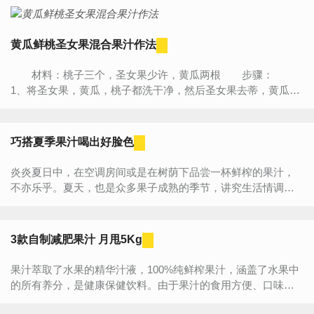
黄瓜鲜桃圣女果混合果汁作法
材料：桃子三个，圣女果少许，黄瓜两根 步骤：
1、将圣女果，黄瓜，桃子都洗干净，然后圣女果去蒂，黄瓜切
段，桃子去核儿。 2、因为是混合果汁，启动原汁机后，三
种果蔬可以混...
巧搭夏季果汁喝出好脸色
炎炎夏日中，在空调房间或是在树荫下品尝一杯鲜榨的果汁，
不亦乐乎。夏天，也是众多果子成熟的季节，讲究生活情调的
市民，不妨买些水果，自己动手，调制出一杯杯诱人的果汁。
...
3款自制减肥果汁 月甩5Kg
果汁萃取了水果的精华汁液，100%纯鲜榨果汁，涵盖了水果中
的所有养分，是健康保健饮料。由于果汁的食用方便、口味极
佳，因此深受女性及小朋友的喜爱，也有不少爱美人士选择饮...