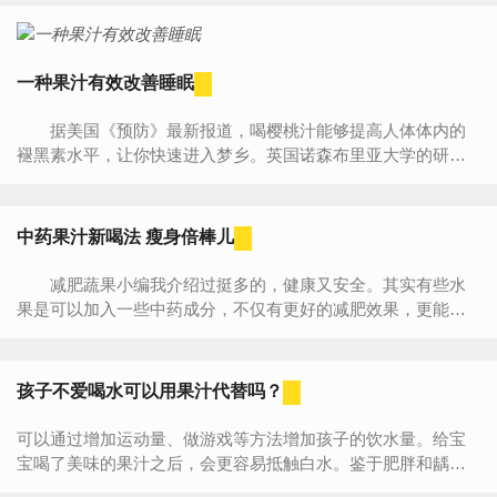
一种果汁有效改善睡眠
据美国《预防》最新报道，喝樱桃汁能够提高人体体内的
褪黑素水平，让你快速进入梦乡。英国诺森布里亚大学的研究
人员表明，樱桃汁不仅能延长睡眠时间，还能提高睡眠质
量。 此...
中药果汁新喝法 瘦身倍棒儿
减肥蔬果小编我介绍过挺多的，健康又安全。其实有些水
果是可以加入一些中药成分，不仅有更好的减肥效果，更能够
美容养颜、滋补调理，对健康可是大大的好哦! 1、健美塑身
汁 ...
孩子不爱喝水可以用果汁代替吗？
可以通过增加运动量、做游戏等方法增加孩子的饮水量。给宝
宝喝了美味的果汁之后，会更容易抵触白水。鉴于肥胖和龋齿
的风险，所有含糖饮料都不推荐给宝宝饮用。刚添加辅食的宝