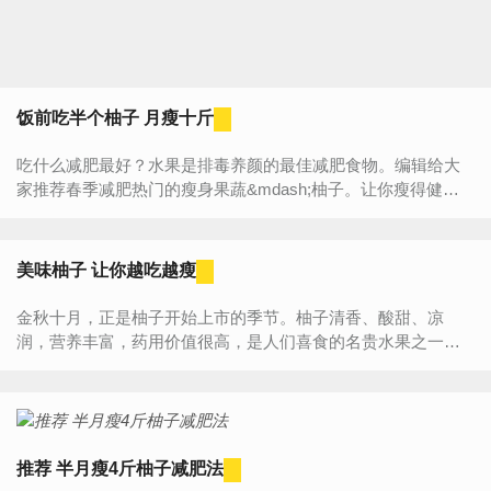
饭前吃半个柚子 月瘦十斤
吃什么减肥最好？水果是排毒养颜的最佳减肥食物。编辑给大
家推荐春季减肥热门的瘦身果蔬&mdash;柚子。让你瘦得健
康，瘦得美丽。 一、柚子的减肥原理 比起其...
美味柚子 让你越吃越瘦
金秋十月，正是柚子开始上市的季节。柚子清香、酸甜、凉
润，营养丰富，药用价值很高，是人们喜食的名贵水果之一。
中医认为，柚子果肉性寒，味甘、酸，有止咳平喘、清热化
痰、健脾...
推荐 半月瘦4斤柚子减肥法