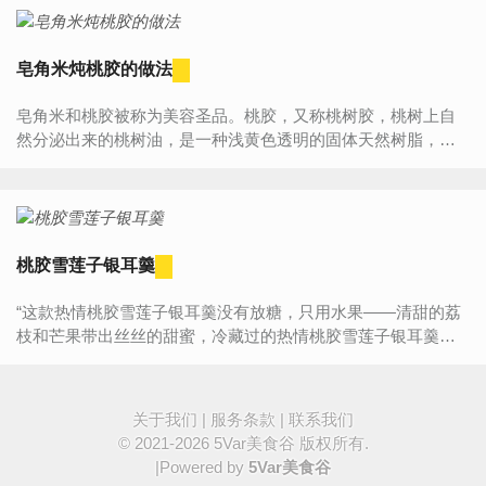
皂角米炖桃胶的做法
皂角米和桃胶被称为美容圣品。桃胶，又称桃树胶，桃树上自
然分泌出来的桃树油，是一种浅黄色透明的固体天然树脂，桃
胶除补充胶元蛋白之外，也有一定的药用功效，可养肠胃，同
时...
桃胶雪莲子银耳羹
“这款热情桃胶雪莲子银耳羹没有放糖，只用水果——清甜的荔
枝和芒果带出丝丝的甜蜜，冷藏过的热情桃胶雪莲子银耳羹冰
爽清凉一扫炎炎夏日的酷暑，而它润滑的口感绝对媲美冰激凌
和...
关于我们
|
服务条款
|
联系我们
© 2021-2026
5Var美食谷
版权所有.
|Powered by
5Var美食谷