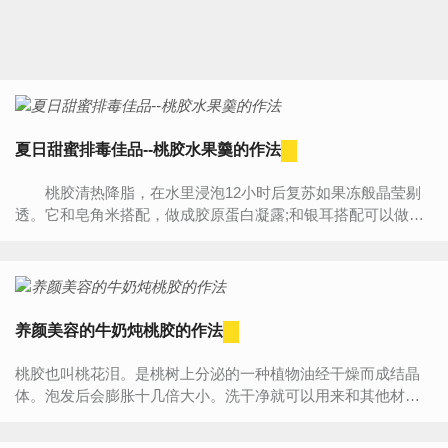
夏日甜蜜排毒佳品--桃胶水果羹的作法
桃胶清热降脂，在水里浸泡12小时后复苏如果冻般晶莹剔
透。它和皂角米搭配，做成胶原蛋白凝露;和银耳搭配可以做成
银耳羹。。。花点心思每天都可变花样来滋润我们的皮肤...
养颜美容的牛奶炖桃胶的作法
桃胶也叫桃花泪。是桃树上分泌的一种植物油经干燥而成结晶
体。泡发后会膨胀十几倍大小。洗干净就可以用来和其他材料
配合煮了。它本身没有什么特殊味道，所以，如果和...