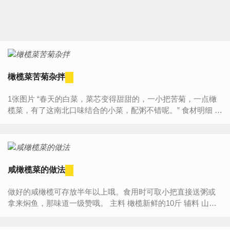
橄榄菜苦菊杂拌
1张图片 “春天的白菜，菜芯变得甜甜的，一小把苦菊，一点橄
榄菜，有了这南北口味结合的小菜，配粥不错呢。” 食材明细 主
料 苦菊 适量 白菜心 适量 辅料...
咸橄榄菜的做法
做好的咸橄榄可存放半年以上哦。食用时可取小把直接送粥或
拿来焖鱼，那味道一级赞哦。 主料 橄榄新鲜的10斤 辅料 山姜8
斤 生盐2斤 咸橄榄菜的做法 ...