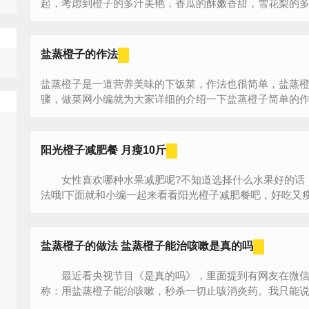
起，考虑到橙子的多汁美艳，香瓜的酥嫩香甜，雪花梨的多汁
盐蒸橙子的作法
盐蒸橙子是一道营养美味的下饭菜，作法也很简单，盐蒸
骤，做菜网小编就为大家详细的介绍一下盐蒸橙子简单的作法
阳光橙子减肥餐 月瘦10斤
女性喜欢哪种水果减肥呢?不知道选择什么水果好的话
法哦!下面就和小编一起来看看阳光橙子减肥餐吧，好吃又瘦
盐蒸橙子的做法 盐蒸橙子能治咳嗽是真的吗
最近看央视节目《是真的吗》，里面提到有网友在微信
称：用盐蒸橙子能治咳嗽，秒杀一切止咳消炎药。我只能
食疗也好，药物治疗也好，只是因人而异，...