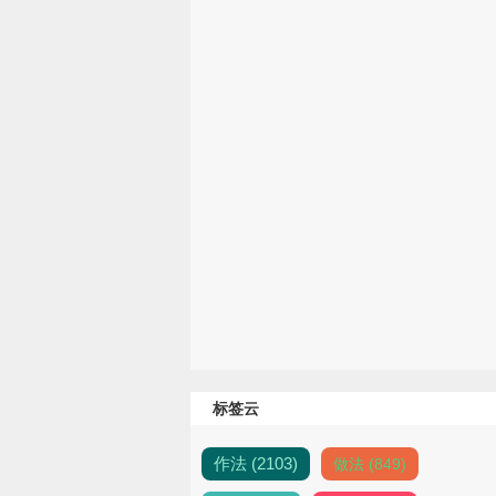
标签云
作法 (2103)
做法 (849)