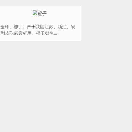
、金环、柳丁。产于我国江苏、浙江、安
皮取瓤囊鲜用。橙子颜色...