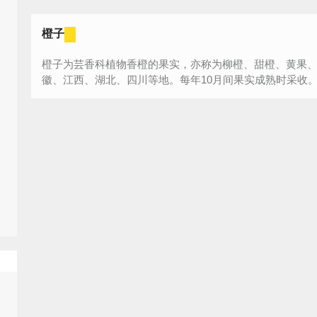
橙子
橙子为芸香科植物香橙的果实，亦称为柳橙、甜橙、黄果
徽、江西、湖北、四川等地。每年10月间果实成熟时采收。剥