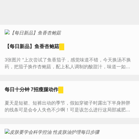
【每日新品】鱼香杏鲍菇
3张图片 “上次尝试了鱼香茄子，感觉味道不错，今天换汤不换
药，把茄子换作杏鲍菇，配上私人调制的酸甜汁，味道一如既
往滴好呀。” 食材明细 主料 杏鲍菇 一个 木...
每日十分钟 7招瘦腿动作
夏天是短裙、短裤出动的季节，假如穿裙子时露出下半身肿胖
的线条可是会令人失色不少啊！可是该怎么进行这局部减肥
呢？针对这点，今天小编教大家7招瘦腿动作，简简单单减肥
操，瘦...