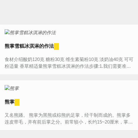
熊掌雪糕冰淇淋的作法
食材介绍酸奶120克 糖粉30克 维生素菊粉10克 淡奶油40克 可可
粉适量 香草精适量熊掌雪糕冰淇淋的作法步骤:1.我们需要准备
以下材料：酸奶、淡奶油、糖粉、香草精、可...
熊掌
又名熊蹯。 熊掌为黑熊或棕熊的足掌，经干制而成的。熊掌多
连皮带毛，并有前后掌之分。前常较小，长约15~20厘米，掌花
明显，胶质多，掌面较宽肉质较香，气腥不臭。后掌较长，长
约20~30厘米，...