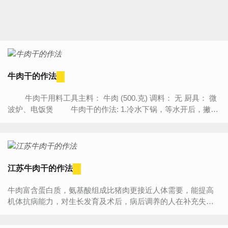
牛肉干的作法
牛肉干用料工具主料： 牛肉 (500.克) 调料： 无 厨具： 微
波炉、电饭煲 牛肉干的作法: 1.冷水下锅，等水开后，撇去
血沫，稍微煮一会 2.沥干水分，倒入电饭煲中，添加各...
江苏牛肉干的作法
牛肉富含蛋白质，氨基酸组成比猪肉更接近人体需要，能提高
机体抗病能力，对生长发育及术后，病后调养的人在补充失
血、修复组织等方面特别适宜，寒冬食牛肉可暖胃，是该季节
的补益佳品风...