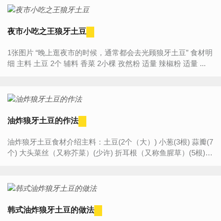
夜市小吃之王狼牙土豆
1张图片 “晚上逛夜市的时候，通常都会去光顾狼牙土豆” 食材明
细 主料 土豆 2个 辅料 香菜 2小棵 孜然粉 适量 辣椒粉 适量 ...
油炸狼牙土豆的作法
油炸狼牙土豆食材介绍主料：土豆(2个（大）) 小葱(3根) 蒜瓣(7
个) 大头菜丝（又称芥菜）(少许) 折耳根（又称鱼腥草）(5根)辅
料：食用油(500ml) 盐(适量)味精(适量) 鸡精(适量) 花椒面(...
韩式油炸狼牙土豆的做法