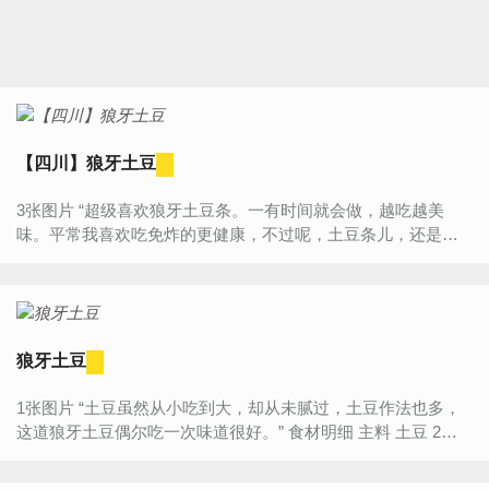
【四川】狼牙土豆
3张图片 “超级喜欢狼牙土豆条。一有时间就会做，越吃越美
味。平常我喜欢吃免炸的更健康，不过呢，土豆条儿，还是要
炸一下吃着更过瘾。今天分享油炸版的狼牙土豆，喜欢的朋友
往下...
狼牙土豆
1张图片 “土豆虽然从小吃到大，却从未腻过，土豆作法也多，
这道狼牙土豆偶尔吃一次味道很好。” 食材明细 主料 土豆 2个
辅料 油 适量 盐 1勺 ...