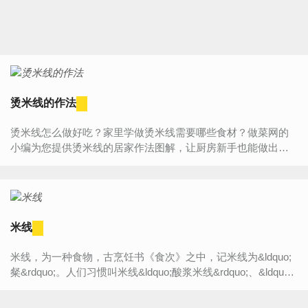
烫米线的作法
烫米线怎么做好吃？家里学做烫米线需要哪些食材？做菜网的
小编为您提供烫米线的居家作法图解，让厨房新手也能做出美
味可口的烫米线。烫米线食材介绍主料：米线(100克) 海带(适...
米线
米线，为一种食物，古烹饪书《食次》之中，记米线为&ldquo;
粲&rdquo;。人们习惯叫米线&ldquo;酸浆米线&rdquo;、&ldquo;
酸粉&rdquo;、&ldquo;干米线&rdquo;、&ldquo;米粉&rdquo;。...