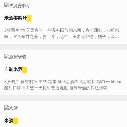
米酒姜梨汁
3张图片 “春天因多吃一些温补阳气的东西，多吃甜味，少吃酸
味，宜食辛甘之葱，姜，枣，花生，玉米等谷物，橘子，金
桔，香蕉，苹果，梨等蔬果。米酒具有补养气血、助消化、健
脾、养胃、舒筋活血...
自制米酒
3张图片 食材明细 主料 糯米 500克 酒曲 4克 辅料 凉白开 500ml
酸甜口味拌工艺一天耗时普通难度 自制米酒的作法步骤...
米酒