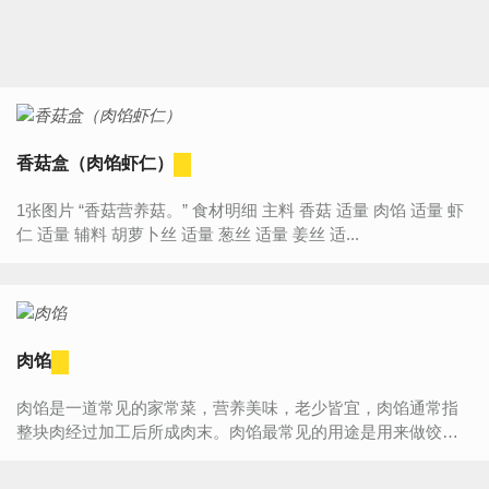
香菇盒（肉馅虾仁）
1张图片 “香菇营养菇。” 食材明细 主料 香菇 适量 肉馅 适量 虾
仁 适量 辅料 胡萝卜丝 适量 葱丝 适量 姜丝 适...
肉馅
肉馅是一道常见的家常菜，营养美味，老少皆宜，肉馅通常指
整块肉经过加工后所成肉末。肉馅最常见的用途是用来做饺子
或包子。饺子或包子好不好吃全看肉馅怎么样。...