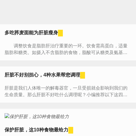
多吃荞麦面能为肝脏瘦身
调整饮食是脂肪肝治疗重要的一环。饮食需高蛋白，适量
脂肪和糖类。如摄入不含脂肪的食物，脂酸可从糖类及氨基酸
前身物质合成，摄入过多的糖类又可增加胰岛素分泌，促使糖
转化为...
肝脏不好别担心，4种水果帮您调理
肝脏是我们人体唯一的解毒器官，一旦受损就会影响到我们的
生命质量。那么肝脏不好吃什么调理呢？小编推荐以下这四种
水果。1、乌梅在我国中医五行表中，“酸入肝”，因此在日常生
活...
保护肝脏，这10种食物最给力