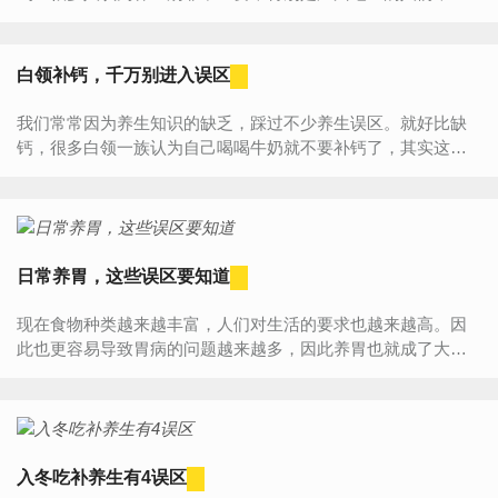
生汤是他们必备的食谱。但是你以为仅仅只是喝汤就能拥有健
康吗？以...
白领补钙，千万别进入误区
我们常常因为养生知识的缺乏，踩过不少养生误区。就好比缺
钙，很多白领一族认为自己喝喝牛奶就不要补钙了，其实这是
非常错误的做法。那么白领缺钙怎么补才好呢？我们一起来看
看吧。...
日常养胃，这些误区要知道
现在食物种类越来越丰富，人们对生活的要求也越来越高。因
此也更容易导致胃病的问题越来越多，因此养胃也就成了大家
更关注的事情。那养胃的食物又有哪些呢？下面就一起来看一
下，怎...
入冬吃补养生有4误区