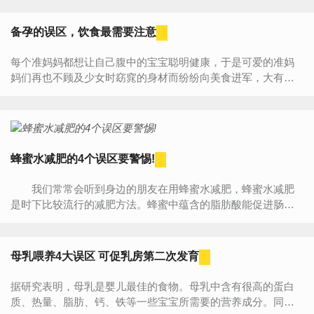
身...
备孕的误区，饮食最需要注意
每个准妈妈都想让自己腹中的宝宝聪明健康，于是可爱的准妈
妈们再也不顾及少女时窈窕的身材而纷纷向美食进军，大有为
胎宝宝的孕育而牺牲诱人身材的英勇气概。但是如果一味的摄
入...
蜂蜜水减肥的4个误区要警惕!
我们常常会听到身边的朋友在用蜂蜜水减肥，蜂蜜水减肥
是时下比较流行的减肥方法。蜂蜜中蕴含的脂肪酸能促进肠道
的蠕动，而其丰富的维他命和矿物质则具调整肠胃的功能，...
母乳喂养4大误区 可促乳房第二次发育
据研究表明，母乳是婴儿最佳的食物。母乳中含有很高的蛋白
质、热量、脂肪、钙、铁等一些宝宝所需要的营养成分。同