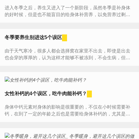
进入冬季之后，养生又进入了一个新阶段，虽然冬季是补身体
的好时候，但是也不能盲目的给身体补营养，以免营养过剩，
反而对身体更不健康。下面就来了解一下冬季怎么补身体更健
康吧！入冬...
冬季要养生别进这5个误区
由于天气寒冷，很多人都会选择窝在家里不出去，即使是出去
也会穿的厚厚的，认为这样才能够不被冻到，不会生病，但是
真的是这样吗？很多时候并不是穿的越多越好，那么冬季养生5
大误区有哪...
女性补钙的4个误区，吃牛肉能补钙？
身体中钙元素对身体的影响是很重要的，不仅在小时候需要补
钙，在到了一定的年龄之后也是需要给身体补钙的，尤其是女
性，在到了35岁之后，就要开始给身体补钙了。除了吃一些药
店卖的钙...