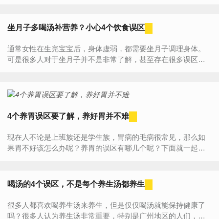
时，母乳喂养对新妈妈的身材恢复及乳房的第二次发育都有很
大的...
坐月子多喝汤补营养？小心4个饮食误区
通常女性在生完宝宝后，身体虚弱，都需要坐月子调理身体。
可是很多人对于坐月子并不是非常了解，甚至存在很多误区，
认为坐月子要大补，多吃鸡蛋，多喝汤，其实这些做法非常不
可取，很可能会...
4个养胃误区要了解，养好胃并不难
现在人不论是上班族还是学生族，胃病的毛病很常见，那么如
果胃不好该怎么办呢？养胃的误区有哪几个呢？下面就一起来
了解一下吧！1.牛奶治胃病不靠谱传统的观念认为牛奶能中和胃
酸，对消...
喝汤的4个误区，不是每个养生汤都养生
很多人都喜欢喝养生汤来养生，但是仅仅喝汤就能保持健康了
吗？很多人认为养生汤非常重要，特别是广州地区的人们，养