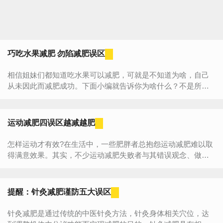
巧吃水果减肥 勿陷减肥误区
相信姐妹们都知道吃水果可以减肥，可就是不知道为啥，自己
从未因此而减肥成功。下面小编就告诉你为啥什么？不是所有
水果都可以减肥的哦。 一、水果选择：含糖和热量较...
运动减肥四误区越减越肥
怎样运动才有效?在生活中，一些肥胖者总抱怨运动减肥难以取
得满意效果。其实，不少运动减肥失败者与其错误观念、做法
或偏见有关。 运动减肥误区一：只要多运动，便可...
提醒：针灸减肥谨防五大误区
针灸减肥是通过传统的中医针灸方法，针灸身体相关穴位，达