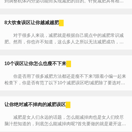
到调整机体内分泌功能而实现减肥的目的。针灸减肥具有相对
安全可靠、无痛、无副作用、治疗方式简单等优势。 ...
8大饮食误区让你越减越肥
对于很多人来说，减肥就是根据自己观点中的减肥常识减
肥。然而，你也许不知道，这么多人之所以无法减肥成功，不
是败在方法上，而是败在他们头脑中那些让之坚信的减肥常识
上。现在...
10个误区让你怎么也瘦不下来
你是否用了很多减肥方法都还是瘦不下来?跟着小编一起来
检查下，你是否有范了以下10个减肥误区吧!减肥除了要选对方
法外，还需要懂得一些基本减肥常识，这样才能从日常习惯乃
至...
让你绝对减不掉肉的减肥误区
减肥是女人们永远的话题，怎么能减掉肉也是女人们绞尽
脑汁想知道的，到底怎么能减掉肉呢?首先要做的就是避开这些
误区。 误区1、减少蛋白质摄入量 蛋白质有助于增强