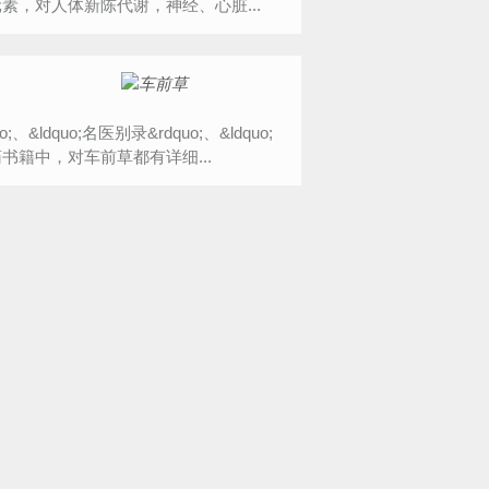
素，对人体新陈代谢，神经、心脏...
dquo;名医别录&rdquo;、&ldquo;
中医药书籍中，对车前草都有详细...