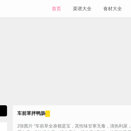
首页
菜谱大全
食材大全
车前草拌鸭肠
2张图片 “车前草全身都是宝，其性味甘寒无毒，清热利尿，祛痰止咳，清肝明目。鸭肠含有丰富的