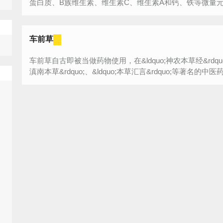
蛋白质、B族维生素、维生素C、维生素A和钙、铁等微量元
车前草
车前草自古即被当做药物使用，在&ldquo;神农本草经&rdquo;、&l
滇南本草&rdquo;、&ldquo;本草汇言&rdquo;等著名的