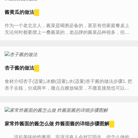
酱黄瓜的做法
作为一个老北京人，酱菜是喝粥必备的，甚至有些家庭餐桌上
无论何时都要摆上一叠酱菜的，老品牌的酱菜品种很多，但是
我家唯独喜欢酱黄瓜，口感咯吱吱的非常爽脆，但是随着酱菜
的价...
杏子酱的做法
食材介绍杏子(适量),冰糖(适量),水(适量)杏子酱的做法步骤1. 把
杏子去核，分成两半，撒点点糖放锅里，不撒直接熬也可以。
放一碗水，可以稍稍多放点，根据杏子的量来。2. 大火烧...
家常炸酱面的酱怎么做 炸酱面酱的详细步骤图解
说起美味的炸酱面，应该没有人会对它陌生。但怎么做的