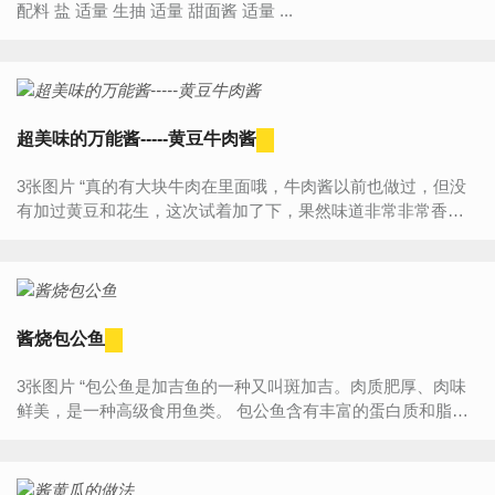
配料 盐 适量 生抽 适量 甜面酱 适量 ...
超美味的万能酱-----黄豆牛肉酱
3张图片 “真的有大块牛肉在里面哦，牛肉酱以前也做过，但没
有加过黄豆和花生，这次试着加了下，果然味道非常非常香，
用来拌面条，拌米饭，吃馒头都非常美味哦。 今天用的料比...
酱烧包公鱼
3张图片 “包公鱼是加吉鱼的一种又叫斑加吉。肉质肥厚、肉味
鲜美，是一种高级食用鱼类。 包公鱼含有丰富的蛋白质和脂
肪，还有铬、碘、锌等矿物质，可以加强身体的能量...