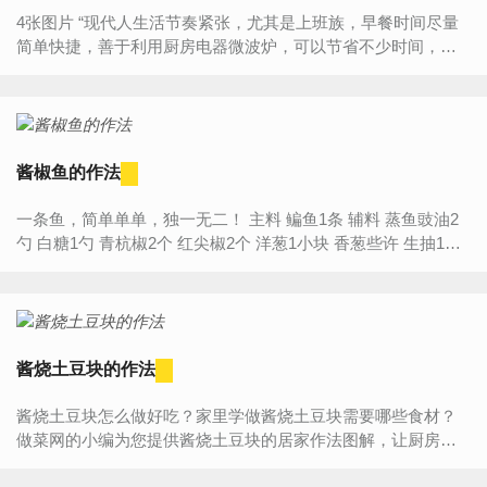
4张图片 “现代人生活节奏紧张，尤其是上班族，早餐时间尽量
简单快捷，善于利用厨房电器微波炉，可以节省不少时间，如
这道酱浇河粉，加上处理食材时间，前后6-8分钟就可以享用
了。” ...
酱椒鱼的作法
一条鱼，简单单单，独一无二！ 主料 鳊鱼1条 辅料 蒸鱼豉油2
勺 白糖1勺 青杭椒2个 红尖椒2个 洋葱1小块 香葱些许 生抽1勺
大豆色拉油适量 大蒜5、6...
酱烧土豆块的作法
酱烧土豆块怎么做好吃？家里学做酱烧土豆块需要哪些食材？
做菜网的小编为您提供酱烧土豆块的居家作法图解，让厨房新
手也能做出美味可口的酱烧土豆块。酱烧土豆块食材介绍主...