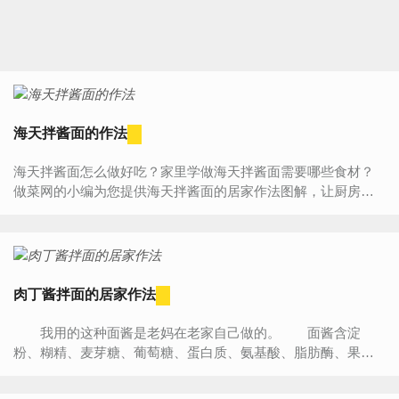
海天拌酱面的作法
海天拌酱面怎么做好吃？家里学做海天拌酱面需要哪些食材？
做菜网的小编为您提供海天拌酱面的居家作法图解，让厨房新
手也能做出美味可口的海天拌酱面。海天拌酱面食材介绍主...
肉丁酱拌面的居家作法
我用的这种面酱是老妈在老家自己做的。 面酱含淀
粉、糊精、麦芽糖、葡萄糖、蛋白质、氨基酸、脂肪酶、果胶
酶、肽酶、纤维素酶等营养元素。 面酱经历了特殊...