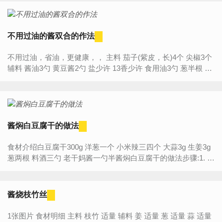
不用过油的酱双合的作法
不用过油，省油，更健康，， 主料 茄子(紫皮，长)4个 尖椒3个
辅料 酱油3勺 黄豆酱2勺 盐少许 13香少许 食用油3勺 葱半根 姜
2片 蒜4半 不用过油的酱...
酱焖白豆腐干的做法
食材介绍白豆腐干300g 洋葱一个 小米辣三四个 大蒜3g 生姜3g
葱两根 料酒三勺 老干妈酱一勺半酱焖白豆腐干的做法步骤:1. 这
种白豆腐干一般菜市场卖豆腐的地方都有卖的...
酱烧枝竹丝
1张图片 食材明细 主料 枝竹 适量 辅料 姜 适量 葱 适量 蒜 适量