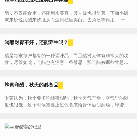
醋，不仅能食用，还能用来美容，其功效也很显著。下面小编
就来说说用醋来洗脸从而达到祛痘美白、去角质等作用。 一、
去角质 白醋洗脸可以增加表皮细胞的水分...
喝醋对胃不好，还能养生吗？
醋是每家每户都有的一种调味品，而且醋对人体有非常大的功
效，尽管如此，吃醋也有注意一些禁忌，那吃醋有哪些禁忌你
知道吗？有哪些好处1、增进食欲做菜时，加入一些醋，会使胃
液的分泌量...
蜂蜜和醋，秋天的必备品
专家认为，秋季要多吃蜂蜜跟醋，秋季天气干燥，空气里的湿
度也很低，这个时候需要通过饮食来给身体滋阴润燥，蜂蜜和
醋就成了首选，下面就一起来了解下这是为什么吧。吃蜂蜜能
润燥养肤明...