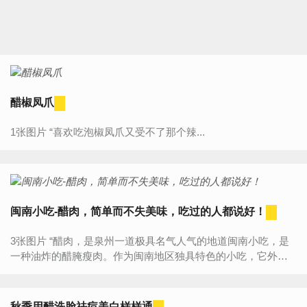
醋椒凤爪
1张图片 “喜欢吃泡椒凤爪又受不了那个辣...
闽南小吃-醋肉，简单而不失美味，吃过的人都说好！
3张图片 “醋肉，是泉州一道极具名气人气的地道闽南小吃，是
一种油炸的醋腌瘦肉。作为闽南地区独具特色的小吃，它外表
金黄，吃起来外酥里嫩，带着淡淡的醋香，既可当零食解馋，
也是面...
秋季用醋洗脸祛痘美白样样通