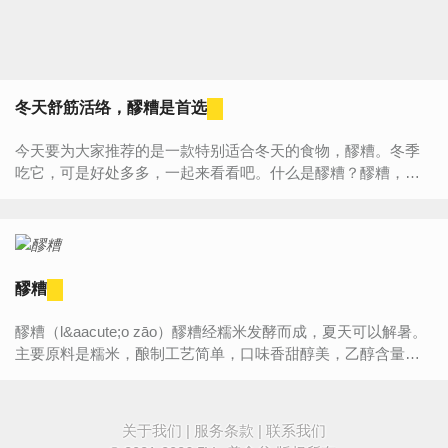
冬天舒筋活络，醪糟是首选
今天要为大家推荐的是一款特别适合冬天的食物，醪糟。冬季
吃它，可是好处多多，一起来看看吧。什么是醪糟？醪糟，又
叫酒酿，甜酒，酸酒。旧时叫“醴”，是一种米酒，是具有代表性
的中国传统食...
醪糟
醪糟（l&aacute;o zāo）醪糟经糯米发酵而成，夏天可以解暑。
主要原料是糯米，酿制工艺简单，口味香甜醇美，乙醇含量极
少，因此深受人们喜爱。在一些菜肴的制作上，糯米酒还常被
作为重要的...
关于我们
|
服务条款
|
联系我们