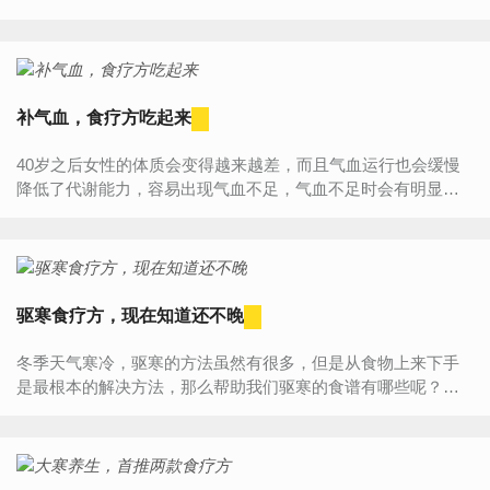
较好呢？今天我们就主要为大家介绍一下中医补气血的食疗方
都有...
补气血，食疗方吃起来
40岁之后女性的体质会变得越来越差，而且气血运行也会缓慢
降低了代谢能力，容易出现气血不足，气血不足时会有明显的
症状。气血不足是很多人都会出现的，其危害性也是不小的，
那么你知...
驱寒食疗方，现在知道还不晚
冬季天气寒冷，驱寒的方法虽然有很多，但是从食物上来下手
是最根本的解决方法，那么帮助我们驱寒的食谱有哪些呢？下
面就一起来看一下吧！一、按摩驱寒穴位寒穴位指的是涌泉穴
和劳宫穴...