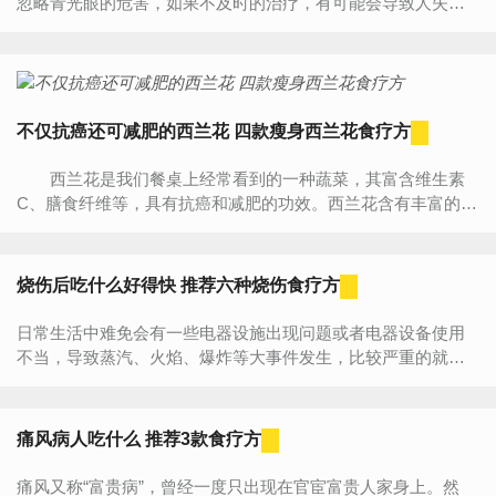
忽略青光眼的危害，如果不及时的治疗，有可能会导致人失
明。及时发现及时治疗，治疗青光眼也有一些有效的食疗方，
推荐以下六...
不仅抗癌还可减肥的西兰花 四款瘦身西兰花食疗方
西兰花是我们餐桌上经常看到的一种蔬菜，其富含维生素
C、膳食纤维等，具有抗癌和减肥的功效。西兰花含有丰富的膳
食纤维，纤维可阻碍食物的吸收，有助于减少食量，并且西兰
花...
烧伤后吃什么好得快 推荐六种烧伤食疗方
日常生活中难免会有一些电器设施出现问题或者电器设备使用
不当，导致蒸汽、火焰、爆炸等大事件发生，比较严重的就是
火灾了，火灾的发生不仅可能会造成人体皮肤烧伤，还可能造
成呼吸...
痛风病人吃什么 推荐3款食疗方
痛风又称“富贵病”，曾经一度只出现在官宦富贵人家身上。然