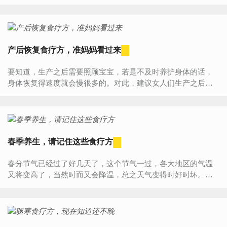
介绍调理食疗方……一、麻黄根鱼粥：取麻黄根15克，鲫鱼1
条，粳米50克...
产后恢复食疗方，准妈妈看过来
要知道，生产之后需要照顾宝宝，若是不及时养护身体的话，
身体恢复得速度就会慢很多的。对此，建议女人们生产之后，
采用食疗的法子促进恢复。所以说，这几款产后食疗方请认真
看看。产后...
春季养生，请记住这些食疗方
春分节气已经过了好几天了，这个节气一过，各大地区的气温
又将变高了，当然时而又会降温，总之天气变得时好时坏。这
个时候若是不懂得保养的话，就容易生病的。所以说，这个时
候请从食疗...