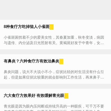
8种食疗方吃掉恼人小雀斑
小雀斑困扰着不少的爱美女性，其春夏加重，秋冬变淡，病因
与遗传、内分泌及日光照射有关。黄褐斑好发于中青年，女性
尤多，是发生在面部的一种色素沉着性皮肤病，大小不等。日
光...
有鼻炎？六种食疗方有效治鼻炎
鼻炎问题，说大不大说小不小，症状比轻的对生活没有什么引
起，但是如果症状比较重的就会影响到工作生活，再来鼻子不
通的感觉实在是不好受，鼻炎除了手术治疗外，我们可以试试
偏方治疗，下...
六大食疗方效果好 有效缓解青光眼
青光眼是因为眼内压间断或持续升高的一种眼疾，可千万不要