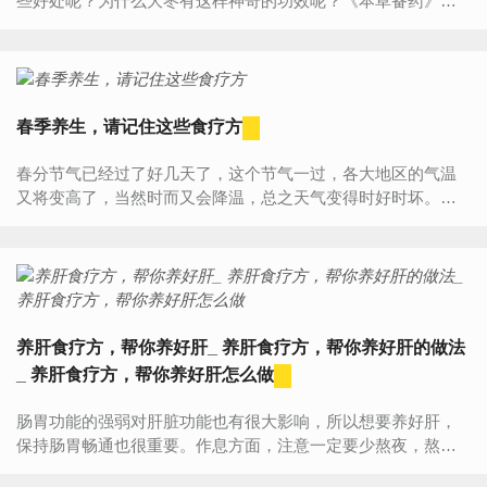
些好处呢？为什么大枣有这样神奇的功效呢？《本草备药》中
给出了解释：“大枣补中益气，悦颜色。”也就是说，大枣对于女
人的气血...
春季养生，请记住这些食疗方
春分节气已经过了好几天了，这个节气一过，各大地区的气温
又将变高了，当然时而又会降温，总之天气变得时好时坏。这
个时候若是不懂得保养的话，就容易生病的。所以说，这个时
候请从食疗...
养肝食疗方，帮你养好肝_ 养肝食疗方，帮你养好肝的做法
_ 养肝食疗方，帮你养好肝怎么做
肠胃功能的强弱对肝脏功能也有很大影响，所以想要养好肝，
保持肠胃畅通也很重要。作息方面，注意一定要少熬夜，熬夜
伤肝并不是一句口号，夜晚准时休息才是对肝脏最好的养护。