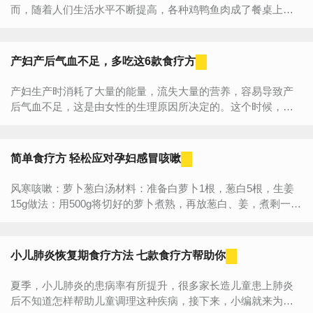
而，随着人们生活水平不断提高，各种鸡鸭鱼肉成了餐桌上的
家常菜，殊不知丰盛的餐饮背后，却隐藏着严重威胁人们健康
的“痛...
产妇产后气血不足，多吃这6款食疗方
产妇生产时消耗了大量的能量，流失大量的营养，容易导致产
后气血不足，这是由女性的生理原因所决定的。这个时候，产
妇要多吃补充气血的食品。1、黑糯米补血粥黑糯米、桂圆和红
枣是...
简单食疗方 轻松应对孕妇感冒咳嗽
风寒咳嗽：萝卜葱白汤材料：准备白萝卜1根，葱白5根，生姜
15g做法：用500g将切好的萝卜煮熟，再放葱白、姜，煮剩一碗
汤，连渣一次服。益处：萝卜葱白汤可以宣肺解表，用于治疗
风寒咳嗽，全身酸痛...
小儿肺炎恢复期食疗方法 七款食疗方帮助你
夏季，小儿肺炎的患病率有所提升，很多家长造儿童患上肺炎
后不知道怎样帮助儿童调理这种疾病，接下来，小编就来为您