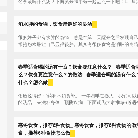
冬季该喝什么汤？下面就来和小编一起盘点一下吧！1、鱼汤
消水肿的食物，饮食是最好的良药
很多妹子都有水肿的烦恼，总是在第二天醒来之后发现自
常抱怨水肿让自己显得很胖。其实有很多食物是消肿的良药，
春季适合喝的汤有什么？饮食要注意什么？_ 春季适合
么？饮食要注意什么？的做法_ 春季适合喝的汤有什么
什么？怎么做
俗语说得好：“药补不如食补。”一年四季在春天，我们可以
的汤品，来滋补身体，预防疾病，下面就为大家推荐6道适
汤品。一、春季适合喝的汤有什么1、猪血菠菜...
寒冬饮食，推荐6种食物_ 寒冬饮食，推荐6种食物的做法
食，推荐6种食物怎么做