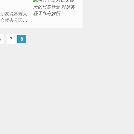
朋友说雾霾太
等会就去公园锻
6
7
8