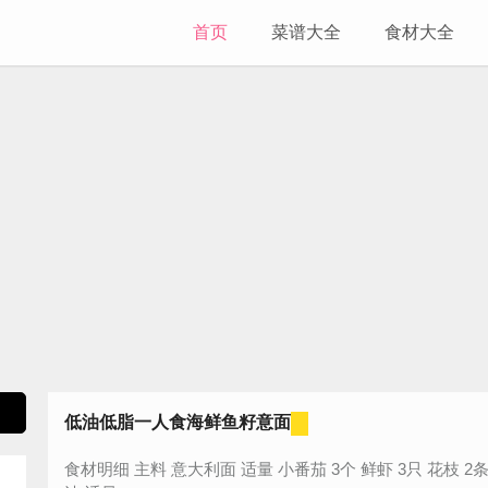
首页
菜谱大全
食材大全
低油低脂一人食海鲜鱼籽意面
食材明细 主料 意大利面 适量 小番茄 3个 鲜虾 3只 花枝 2条 辅料 番茄酱 适量 鱼籽 适量 调料 橄榄