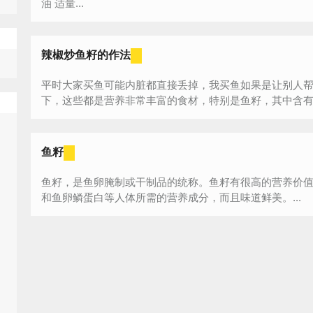
油 适量...
辣椒炒鱼籽的作法
平时大家买鱼可能内脏都直接丢掉，我买鱼如果是让别人
下，这些都是营养非常丰富的食材，特别是鱼籽，其中含有丰
鱼籽
鱼籽，是鱼卵腌制或干制品的统称。鱼籽有很高的营养价
和鱼卵鳞蛋白等人体所需的营养成分，而且味道鲜美。...